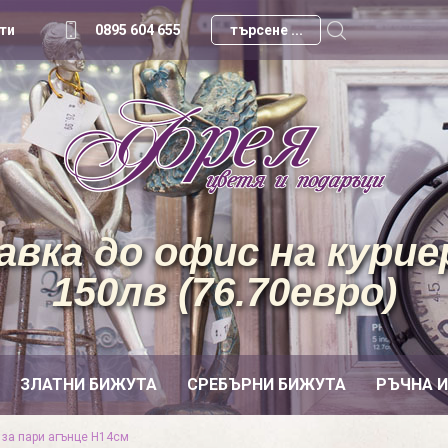
ти
0895 604 655
вка до офис на куриер
150лв (76.70евро)
ЗЛАТНИ БИЖУТА
СРЕБЪРНИ БИЖУТА
РЪЧНА 
 за пари агънце Н14см