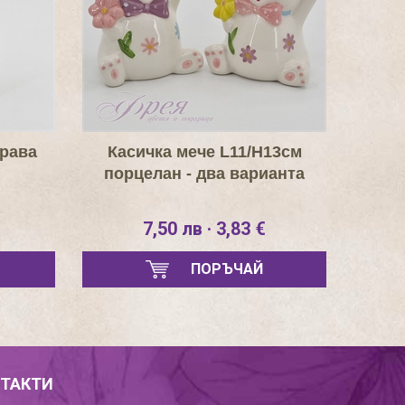
Крава
Касичка мече L11/H13см
порцелан - два варианта
7,50 лв · 3,83 €
ПОРЪЧАЙ
ТАКТИ