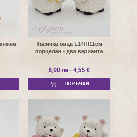
ранжев
Касичка овца L14/H11см
порцелан - два варианта
8,90 лв · 4,55 €
ПОРЪЧАЙ