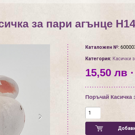
сичка за пари агънце Н1
Каталожен №:
60000
Категория:
Касички з
15,50 лв ·
Поръчай Касичка 
Добави