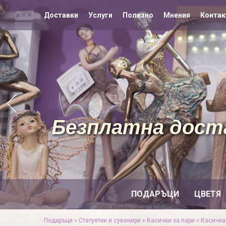
Доставки
Услуги
Полезно
Мнения
Контак
Безплатна доста
ПОДАРЪЦИ
ЦВЕТЯ
Подаръци
»
Статуетки и сувенири
»
Касички за пари
»
Касичка