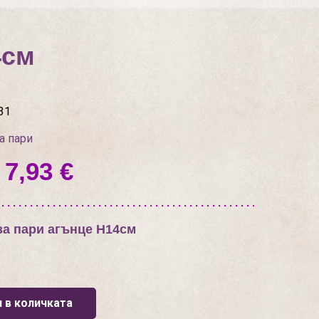
4см
31
а пари
 7,93 €
за пари агънце Н14см
 в количката