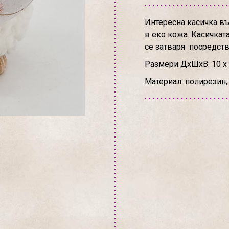
Интересна касичка въ
в еко кожа. Касичката
се затваря посредств
Размери ДхШхВ: 10 х 
Материал: полирезин, 