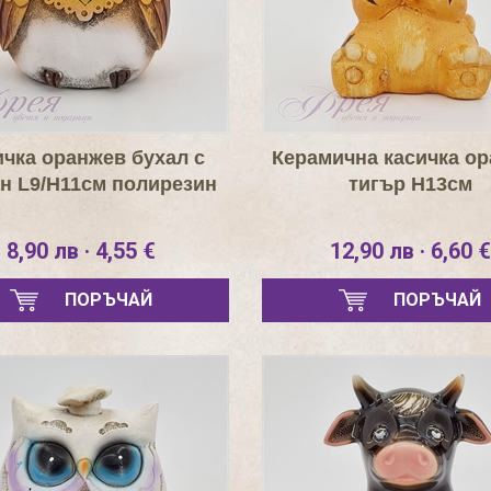
ичка оранжев бухал с
Керамична касичка о
н L9/H11см полирезин
тигър Н13см
8,90 лв · 4,55 €
12,90 лв · 6,60 €
ПОРЪЧАЙ
ПОРЪЧАЙ