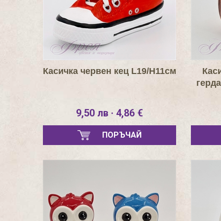
Касичка червен кец L19/H11см
Кас
герда
9,50 лв · 4,86 €
ПОРЪЧАЙ