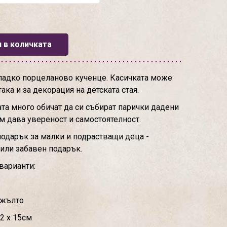
 в количката
сладко порцеланово кученце. Касичката може
ака и за декорация на детската стая.
ата много обичат да си събират парички дадени
им дава увереност и самостоятелност.
подарък за малки и подрастващи деца -
или забавен подарък.
варианти:
и жълто
2 х 15см