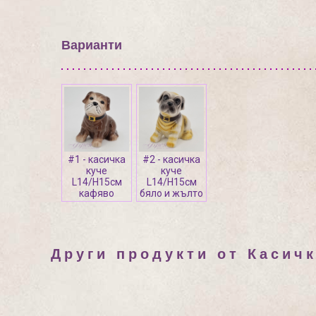
Варианти
#1 - касичка
#2 - касичка
куче
куче
L14/H15см
L14/H15см
кафяво
бяло и жълто
Други продукти от Касичк