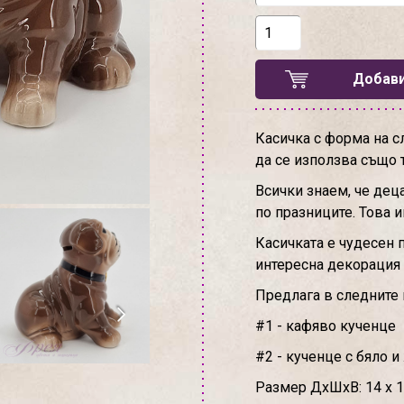
Добави
Касичка с форма на 
да се използва също т
Всички знаем, че дец
по празниците. Това 
Касичката е чудесен 
интересна декорация 
Предлага в следните 
#1 - кафяво кученце
#2 - кученце с бяло 
Размер ДхШхВ: 14 х 1