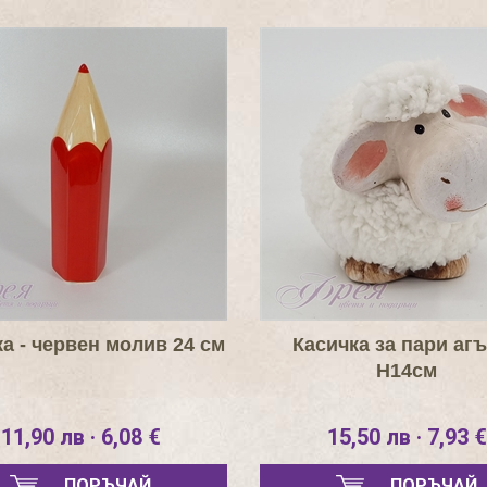
а - червен молив 24 см
Касичка за пари аг
Н14см
11,90 лв · 6,08 €
15,50 лв · 7,93 €
ПОРЪЧАЙ
ПОРЪЧАЙ