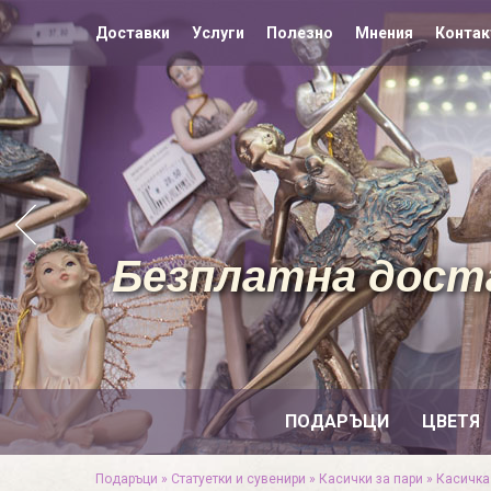
Доставки
Услуги
Полезно
Мнения
Контак
Безплатна доста
ПОДАРЪЦИ
ЦВЕТЯ
Подаръци
»
Статуетки и сувенири
»
Касички за пари
»
Касичка