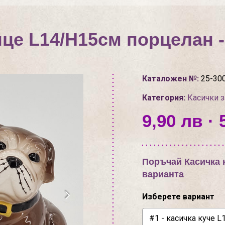
нце L14/H15см порцелан -
Каталожен №:
25-30
Категория:
Касички з
9,90 лв · 
Поръчай Касичка к
варианта
Изберете вариант