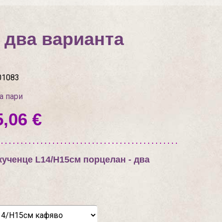
 два варианта
01083
а пари
5,06 €
ученце L14/H15см порцелан - два