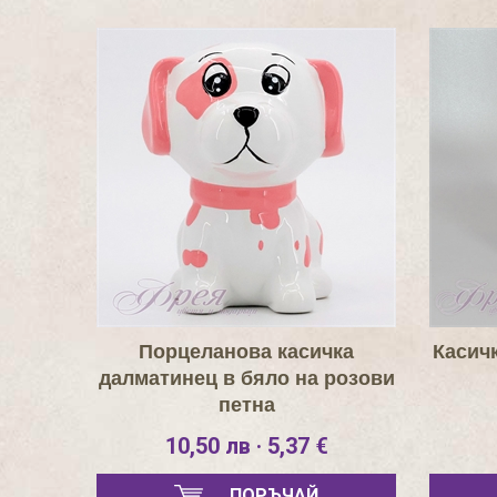
Порцеланова касичка
Касичк
далматинец в бяло на розови
петна
10,50 лв · 5,37 €
ПОРЪЧАЙ