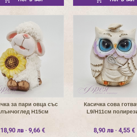
чка за пари овца със
Касичка сова готва
слънчоглед Н15см
L9/H11см полирез
18,90 лв · 9,66 €
8,90 лв · 4,55 €