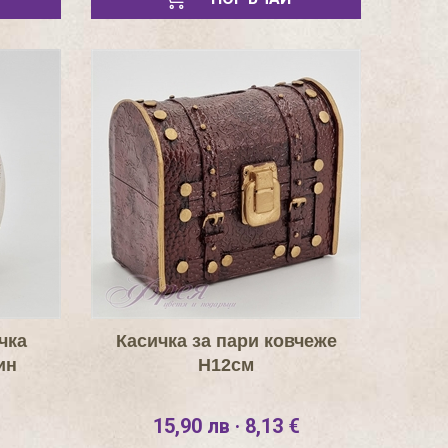
чка
Касичка за пари ковчеже
ин
Н12см
15,90 лв · 8,13 €