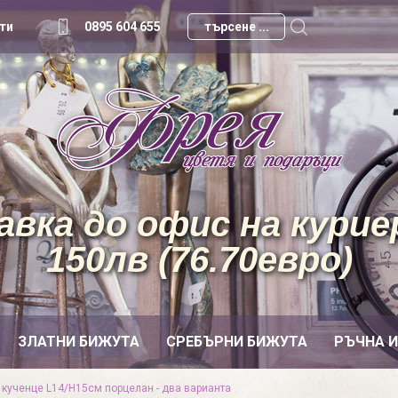
ти
0895 604 655
вка до офис на куриер
150лв (76.70евро)
ЗЛАТНИ БИЖУТА
СРЕБЪРНИ БИЖУТА
РЪЧНА 
 кученце L14/H15см порцелан - два варианта