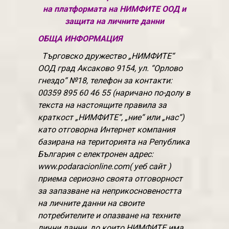
на платформата на НИМФИТЕ ООД и
защита на личните данни
ОБЩА ИНФОРМАЦИЯ
Търговско дружество „НИМФИТЕ“
ООД град Аксаково 9154, ул. “Орлово
гнездо“ №18, телефон за контакти:
00359 895 60 46 55 (наричано по-долу в
текста на настоящите правила за
краткост „НИМФИТЕ“, „ние“ или „нас“)
като отговорна Интернет компания
базирана на територията на Република
България с електронен адрес:
www.podaracionline.com( уеб сайт )
приема сериозно своята отговорност
за запазване на неприкосновеността
на личните данни на своите
потребителите и опазване на техните
лични данни, до които НИМФИТЕ има