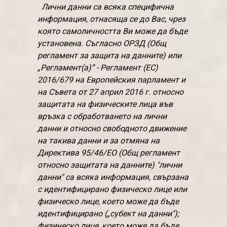
Лични данни са всяка специфична
информация, отнасяща се до Вас, чрез
която самоличността Ви може да бъде
установена. Съгласно ОРЗД (Общ
регламент за защита на данните) или
„Регламент(а)” - Регламент (ЕС)
2016/679 на Европейския парламент и
на Съвета от 27 април 2016 г. относно
защитата на физическите лица във
връзка с обработването на лични
данни и относно свободното движение
на такива данни и за отмяна на
Директива 95/46/ЕО (Общ регламент
относно защитата на данните) "лични
данни" са всяка информация, свързана
с идентифицирано физическо лице или
физическо лице, което може да бъде
идентифицирано („субект на данни");
физическо лице, което може да бъде