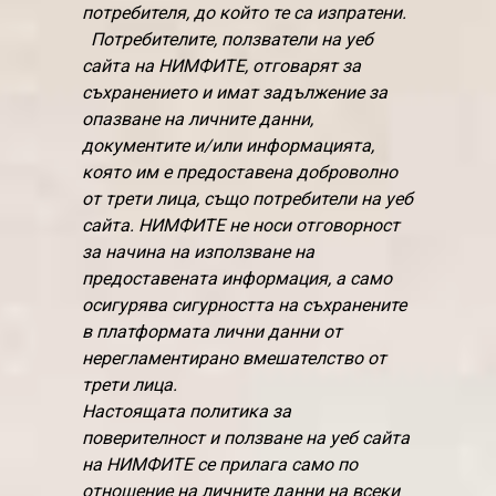
потребителя, до който те са изпратени.
Потребителите, ползватели на уеб
сайта на НИМФИТЕ, отговарят за
съхранението и имат задължение за
опазване на личните данни,
документите и/или информацията,
която им е предоставена доброволно
от трети лица, също потребители на уеб
сайта. НИМФИТЕ не носи отговорност
за начина на използване на
предоставената информация, а само
осигурява сигурността на съхранените
в платформата лични данни от
нерегламентирано вмешателство от
трети лица.
Настоящата политика за
поверителност и ползване на уеб сайта
на НИМФИТЕ се прилага само по
отношение на личните данни на всеки