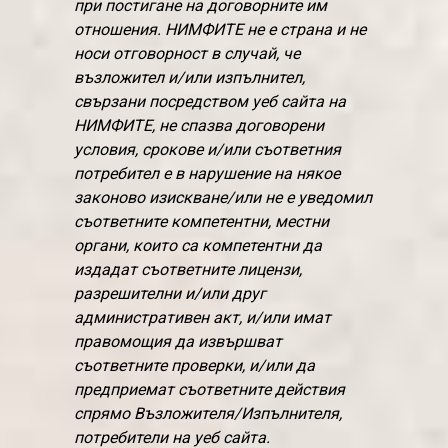
при постигане на договорните им
отношения. НИМФИТЕ не е страна и не
носи отговорност в случай, че
възложител и/или изпълнител,
свързани посредством уеб сайта на
НИМФИТЕ, не спазва договорени
условия, срокове и/или съответния
потребител е в нарушение на някое
законово изискване/или не е уведомил
съответните компетентни, местни
органи, които са компетентни да
издадат съответните лицензи,
разрешителни и/или друг
административен акт, и/или имат
правомощия да извършват
съответните проверки, и/или да
предприемат съответните действия
спрямо Възложителя/Изпълнителя,
потребители на уеб сайта.