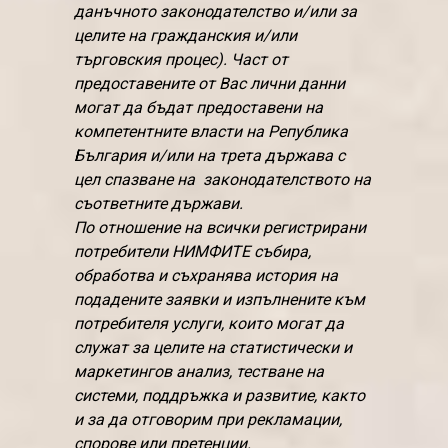
данъчното законодателство и/или за
целите на гражданския и/или
търговския процес). Част от
предоставените от Вас лични данни
могат да бъдат предоставени на
компетентните власти на Република
България и/или на трета държава с
цел спазване на законодателството на
съответните държави.
По отношение на всички регистрирани
потребители НИМФИТЕ събира,
обработва и съхранява история на
подадените заявки и изпълнените към
потребителя услуги, които могат да
служат за целите на статистически и
маркетингов анализ, тестване на
системи, поддръжка и развитие, както
и за да отговорим при рекламации,
спорове или претенции.