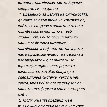
интернет платформа, ние събираме
следните лични данни:
1. Временно, за целите на сигурността,
данните за свързване на компютъра,
който се свързва с нашата интернет
платформа, всяка една от уеб
страниците, които посещавате на
нашия сайт (чрез интернет
платформата ни), съответната дата,
час и продължителност на сесията в
платформата ни, данните Ви за
идентификация в платформата,
използваните от Вас браузър и
операционна система, както и уеб
сайта, чрез който сте се свързали с
нашата платформа и нашия интернет
сайт.
2. Моля, имайте предвид, че е
възможно, при свързване с нас чрез