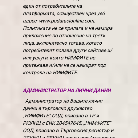
един от потребителите на
платформата, осъществен чрез уеб
адрес: www.podaracionline.com.
Политиката не се прилага и не намира
приложение по отношение на трети
лица, включително тогава, когато
потребителят ползва други сайтове и/
или услуги, които НИМФИТЕ не
притежава и/или не се намират под
контрола на НИМФИТЕ.
АДМИНИСТРАТОР НА ЛИЧНИ ДАННИ
Администратор на Вашите лични
данни е търговско дружество
„НИМФИТЕ“ ООД, вписано в ТР и
РЮЛНЦ с ЕИК 204547645, „НИМФИТЕ“
ООД, вписано в Търговския регистър и
РЮЛНЦ и РЮЛНЦ воден при Агенция по