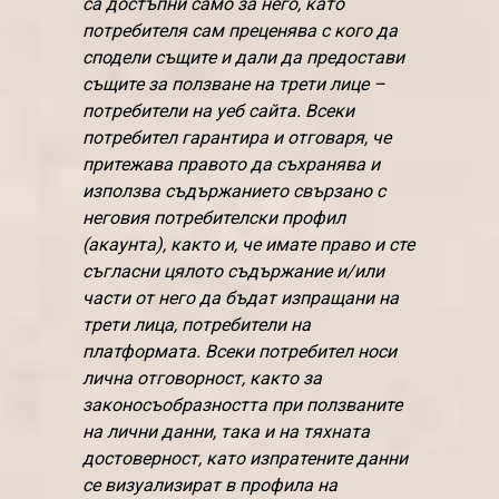
са достъпни само за него, като
потребителя сам преценява с кого да
сподели същите и дали да предостави
същите за ползване на трети лице –
потребители на уеб сайта. Всеки
потребител гарантира и отговаря, че
притежава правото да съхранява и
използва съдържанието свързано с
неговия потребителски профил
(акаунта), както и, че имате право и сте
съгласни цялото съдържание и/или
части от него да бъдат изпращани на
трети лица, потребители на
платформата. Всеки потребител носи
лична отговорност, както за
законосъобразността при ползваните
на лични данни, така и на тяхната
достоверност, като изпратените данни
се визуализират в профила на