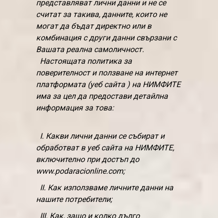
представляват лични данни и не се
считат за такива, данните, които не
могат да бъдат директно или в
комбинация с други данни свързани с
Вашата реална самоличност.
Настоящата политика за
поверителност и ползване на интернет
платформата (уеб сайта ) на НИМФИТЕ
има за цел да предостави детайлна
информация за това:
I. Какви лични данни се събират и
обработват в уеб сайта на НИМФИТЕ,
включително при достъп до
www.podaracionline.com;
II. Как използваме личните данни на
нашите потребители;
III. Как, защо и колко дълго