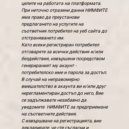
целите на работата на платформата.
При неточно отразени данни НИМФИТЕ
има право да преустанови
предлагането на услугите на
съответния потребител на уеб сайта до
отстраняването им.
Като всеки регистриран потребител
отговаряте за всички действия и/или
бездействия, извършени посредством
генерираният му акаунт -
потребителско име и парола за достъп.
В случай на неправомерно
вмешателство в акаунта ви и/или друг
нерегламентиран достъп до него, Вие
се задължавате незабавно да
уведомите НИМФИТЕ за предприемане
на съответните действия.
С извършване на регистрацията, вие
декларирате, че сте съгласни и