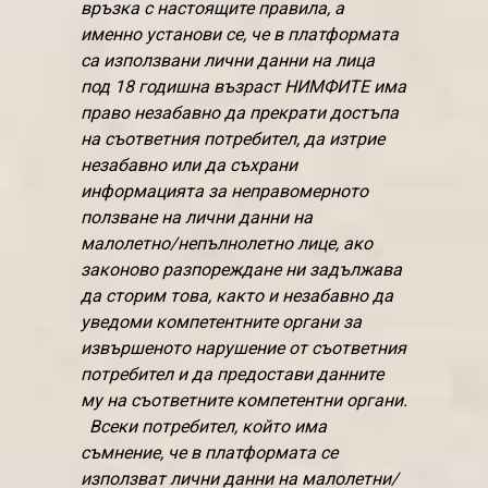
връзка с настоящите правила, а
именно установи се, че в платформата
са използвани лични данни на лица
под 18 годишна възраст НИМФИТЕ има
право незабавно да прекрати достъпа
на съответния потребител, да изтрие
незабавно или да съхрани
информацията за неправомерното
ползване на лични данни на
малолетно/непълнолетно лице, ако
законово разпореждане ни задължава
да сторим това, както и незабавно да
уведоми компетентните органи за
извършеното нарушение от съответния
потребител и да предостави данните
му на съответните компетентни органи.
Всеки потребител, който има
съмнение, че в платформата се
използват лични данни на малолетни/