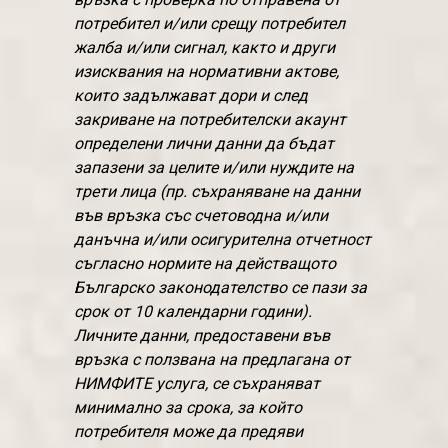
потребител и/или срещу потребител
жалба и/или сигнал, както и други
изисквания на нормативни актове,
които задължават дори и след
закриване на потребителски акаунт
определени лични данни да бъдат
запазени за целите и/или нуждите на
трети лица (пр. съхраняване на данни
във връзка със счетоводна и/или
данъчна и/или осигурителна отчетност
съгласно нормите на действащото
Българско законодателство се пази за
срок от 10 календарни години).
Личните данни, предоставени във
връзка с ползвана на предлагана от
НИМФИТЕ услуга, се съхраняват
минимално за срока, за който
потребителя може да предяви