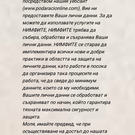
посредством нашия уебсайт
(www.podaracionline.com), Вие ни
предоставяте Ваши лични данни. За да
можете да използвате услугите на
НИМФИТЕ, НИМФИТЕ трябва да
събира, обработва и съхранява Ваши
лични данни. НИМФИТЕ се старае да
имплементира всички нови и добри
практики в областта на защита на
личните данни, като работи в посока
да организира така процесите на
работа, че да сведе до минимум
данните, които са му необходими.
Вашите лични данни се обработват и
съхраняват по начин, който гарантира
тяхната максимална сигурност и
защита.
Моля, имайте предвид, че при
осъществяване на достъп до нашата