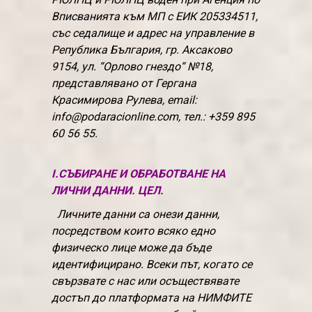
Вписванията към МП с ЕИК 205334511,
със седалище и адрес на управление в
Република България, гр. Аксаково
9154, ул. “Орлово гнездо“ №18,
представлявано от Гергана
Красимирова Рулева, email:
info@podaracionline.com, тел.: +359 895
60 56 55.
I.СЪБИРАНЕ И ОБРАБОТВАНЕ НА
ЛИЧНИ ДАННИ. ЦЕЛ.
Личните данни са онези данни,
посредством които всяко едно
физическо лице може да бъде
идентифицирано. Всеки път, когато се
свързвате с нас или осъществявате
достъп до платформата на НИМФИТЕ