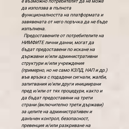
е възможно потребителят да не може
да използва в пълнота
функционалността на платформата и
завявената от него поръчка да не бъде
изпълнена.
Предоставените от потребителите на
НИМФИТЕ лични данни, могат да
бъдат предоставени по искане на
държавни и/или административни
структури и/или учреждения
(примерно, но не само КЗЛД, НАП и др.)
във връзка с подадени сигнали, жалби,
запитвания и/или други инициирани
пред и/или от тях процедури, както и
да бъдат предоставяни на трети
страни (включително трети държави)
за целите на административен и
данъчен контрол, безопасност,
превенция и/или разкриване на