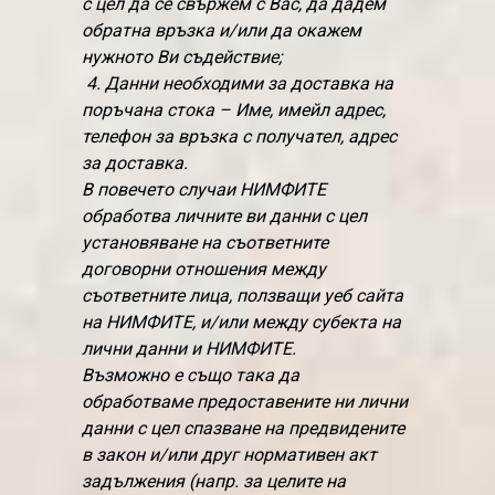
с цел да се свържем с Вас, да дадем
обратна връзка и/или да окажем
нужното Ви съдействие;
4. Данни необходими за доставка на
поръчана стока – Име, имейл адрес,
телефон за връзка с получател, адрес
за доставка.
В повечето случаи НИМФИТЕ
обработва личните ви данни с цел
установяване на съответните
договорни отношения между
съответните лица, ползващи уеб сайта
на НИМФИТЕ, и/или между субекта на
лични данни и НИМФИТЕ.
Възможно е също така да
обработваме предоставените ни лични
данни с цел спазване на предвидените
в закон и/или друг нормативен акт
задължения (напр. за целите на