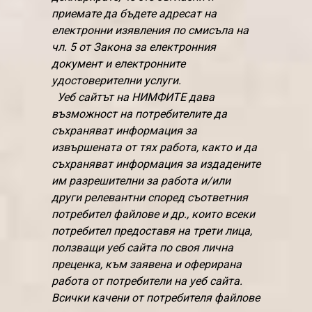
приемате да бъдете адресат на
електронни изявления по смисъла на
чл. 5 от Закона за електронния
документ и електронните
удостоверителни услуги.
Уеб сайтът на НИМФИТЕ дава
възможност на потребителите да
съхраняват информация за
извършената от тях работа, както и да
съхраняват информация за издадените
им разрешителни за работа и/или
други релевантни според съответния
потребител файлове и др., които всеки
потребител предоставя на трети лица,
ползващи уеб сайта по своя лична
преценка, към заявена и оферирана
работа от потребители на уеб сайта.
Всички качени от потребителя файлове