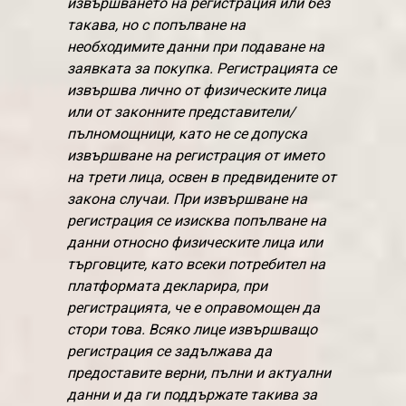
извършването на регистрация или без
такава, но с попълване на
необходимите данни при подаване на
заявката за покупка. Регистрацията се
извършва лично от физическите лица
или от законните представители/
пълномощници, като не се допуска
извършване на регистрация от името
на трети лица, освен в предвидените от
закона случаи. При извършване на
регистрация се изисква попълване на
данни относно физическите лица или
търговците, като всеки потребител на
платформата декларира, при
регистрацията, че е оправомощен да
стори това. Всяко лице извършващо
регистрация се задължава да
предоставите верни, пълни и актуални
данни и да ги поддържате такива за