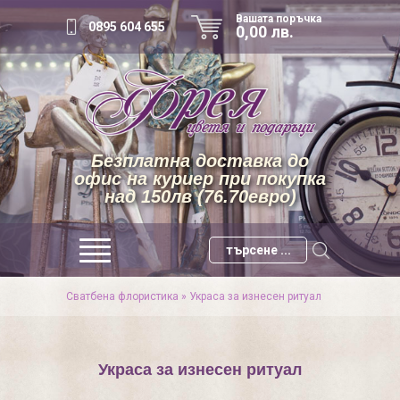
Вашата поръчка
0895 604 655
0,00 лв.
Безплатна доставка до
офис на куриер при покупка
над 150лв (76.70евро)
Сватбена флористика
»
Украса за изнесен ритуал
Украса за изнесен ритуал