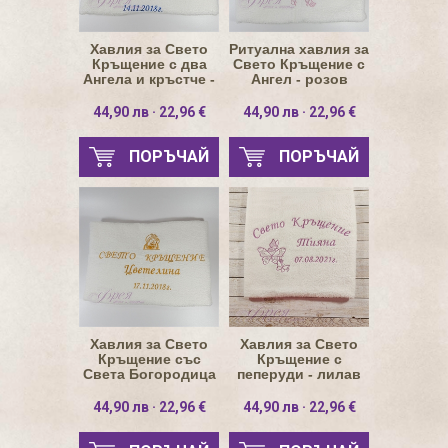
Хавлия за Свето
Ритуална хавлия за
Кръщение с два
Свето Кръщение с
Ангела и кръстче -
Ангел - розов
тъмно син
44,90 лв · 22,96 €
44,90 лв · 22,96 €
ПОРЪЧАЙ
ПОРЪЧАЙ
Хавлия за Свето
Хавлия за Свето
Кръщение със
Кръщение с
Света Богородица
пеперуди - лилав
- златно
цвят
44,90 лв · 22,96 €
44,90 лв · 22,96 €