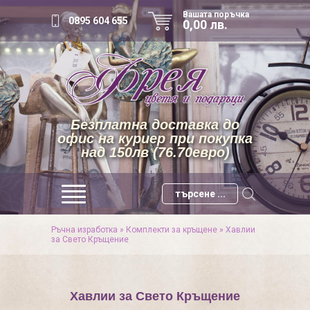
Вашата поръчка
0895 604 655
0,00 лв.
Безплатна доставка до
офис на куриер при покупка
над 150лв (76.70евро)
Ръчна изработка
»
Комплекти за кръщене
»
Хавлии
за Свето Кръщение
Хавлии за Свето Кръщение