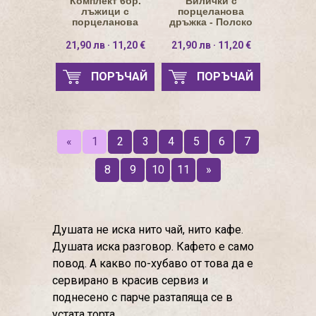
Комплект 6бр.
Вилички с
лъжици с
порцеланова
порцеланова
дръжка - Полско
дръжка - нарцис
синьо цвете
21,90 лв · 11,20 €
21,90 лв · 11,20 €
ПОРЪЧАЙ
ПОРЪЧАЙ
«
1
2
3
4
5
6
7
8
9
10
11
»
Душата не иска нито чай, нито кафе.
Душата иска разговор. Кафето е само
повод. А какво по-хубаво от това да е
сервирано в красив сервиз и
поднесено с парче разтапяща се в
устата торта.