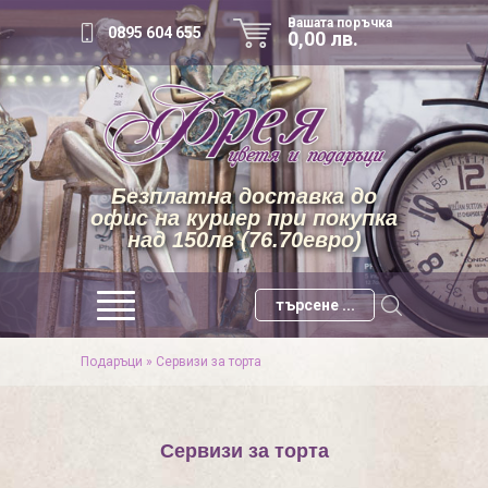
Вашата поръчка
0895 604 655
0,00 лв.
Безплатна доставка до
офис на куриер при покупка
над 150лв (76.70евро)
Подаръци
»
Сервизи за торта
Сервизи за торта