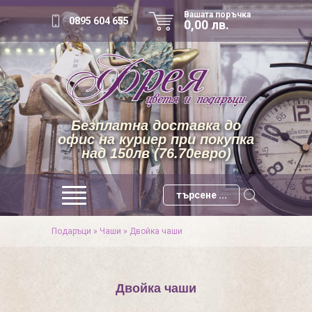
Вашата поръчка
0895 604 655
0,00 лв.
Безплатна доставка до
офис на куриер при покупка
над 150лв (76.70евро)
Подаръци
»
Чаши
»
Двойкa чаши
Двойкa чаши