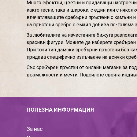
Много ефектни, цветни и придаващи настроение 
както тесни, така и широки, с един или с няко
впечатляващите сребърни пръстени с камъни и 
на пръстени сребро с емайл добива по-голяма 
За любителите на изчистените бижута разполага
красиви фигури. Можете да изберете сребърен п
При този тип дамски сребърни пръстени без кам
придава специфично излъчване на всички среб
Със сребърен пръстен от онлайн магазин за по
възможности и мечти. Подсилете своята индив
ПОЛЕЗНА ИНФОРМАЦИЯ
За нас