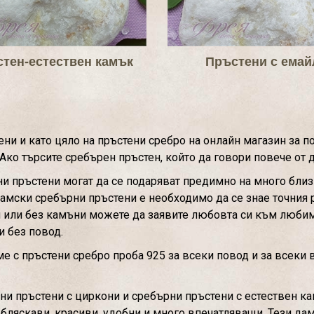
тен-естествен камък
Пръстени с емай
ни и като цяло на пръстени сребро на онлайн магазин за п
 Ако търсите сребърен пръстен, който да говори повече от д
 пръстени могат да се подаряват предимно на много близк
дамски сребърни пръстени е необходимо да се знае точния 
и или без камъни можете да заявите любовта си към любим
и без повод.
 с пръстени сребро проба 925 за всеки повод и за всеки 
рни пръстени с циркони и сребърни пръстени с естествен ка
 бляскави, красиви, удобни и много впечатляващи. Тези да