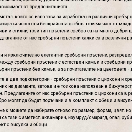
ависимост от предпочитанията.
етал, който се използва за изработка на различни сребърн
изира вечността и безкрайната любов, голяма част от мла
ви и стилни, този тип пръстени сребро са на много добри ц
длаганите от нас сребърни пръстени халки са в различни ра
и и изключително елегантни сребърни пръстени, разпредел
между сребърни пръстени с естествен камък и сребърни пр
ни пръстени без камък, а за почитателите на цветовете - 
е в две подкатегории - сребърни пръстени с циркони и ср
ик на диаманта, затова и е толкова използван в бижутерств
н. Предлаганите от нас сребърни пръстени с циркони са в 
бро могат да бъдат поръчани и в комплект с обеци и висулк
мък можете да избирате отново по размер, форма, цвят, но
а тези с аметист, аквамарин, изумруд/смарагд, опал, рубин,
кт с висулка и обеци.