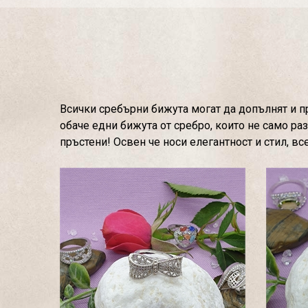
Всички сребърни бижута могат да допълнят и пр
обаче едни бижута от сребро, които не само р
пръстени! Освен че носи елегантност и стил, в