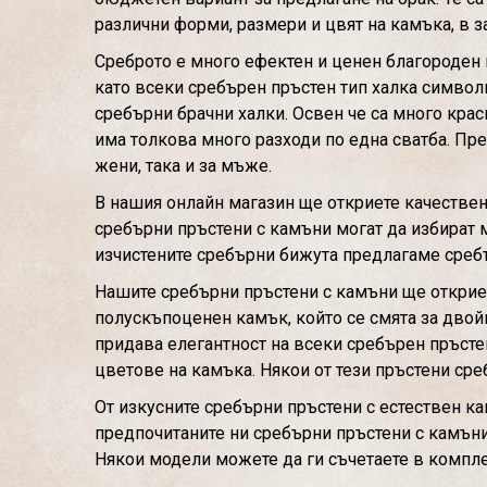
различни форми, размери и цвят на камъка, в з
Среброто е много ефектен и ценен благороден м
като всеки сребърен пръстен тип халка символ
сребърни брачни халки. Освен че са много краси
има толкова много разходи по една сватба. Пре
жени, така и за мъже.
В нашия онлайн магазин ще откриете качествен
сребърни пръстени с камъни могат да избират 
изчистените сребърни бижута предлагаме сребър
Нашите сребърни пръстени с камъни ще откриет
полускъпоценен камък, който се смята за двойн
придава елегантност на всеки сребърен пръсте
цветове на камъка. Някои от тези пръстени сре
От изкусните сребърни пръстени с естествен ка
предпочитаните ни сребърни пръстени с камъни с
Някои модели можете да ги съчетаете в компле