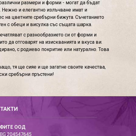
 различни размери и форми - могат да бъдат
и. Нежно и елегантно излъчване имат и
с на цветните сребърни бижута. Съчетанието
ен с обеци и висулка със същата шарка.
ечатляват с разнообразието си от форми и
то да отговарят на изискванията и вкуса ви.
ирано, с родиево покритие или натурално. Това
що, тя ще сияе и ще загатне своите качества,
ски сребърни пръстени!
ТАКТИ
ФИТЕ ООД
BG 204547645