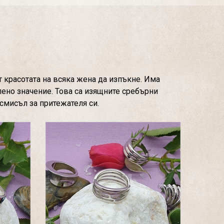
 красотата на всяка жена да изпъкне. Има
лено значение. Това са изящните сребърни
смисъл за притежателя си.