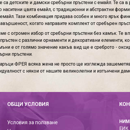
са детските и дамски сребърни пръстени с емайл. Те са в
лко наситени цвята емайл, с традиционни и абстрактни форм
емайл. Тази комбинация придава особен и много ярък фине
завършеност, когато направите комплект от сребърен пръст
ме с огромен избор от сребърни пръстени без камък. Те вп
ръстен с различни орнаменти и декоративни елементи, кои
ъни е от голямо значение какъв вид ще е среброто - оксид
ърни пръстени.
даръци ФРЕЯ всяка жена не просто ще изглежда зашеметява
идуалност с някои от нашите великолепни и изтънчени дам
ОБЩИ УСЛОВИЯ
КОН
НИМ
Условия за ползване
ЕИК 