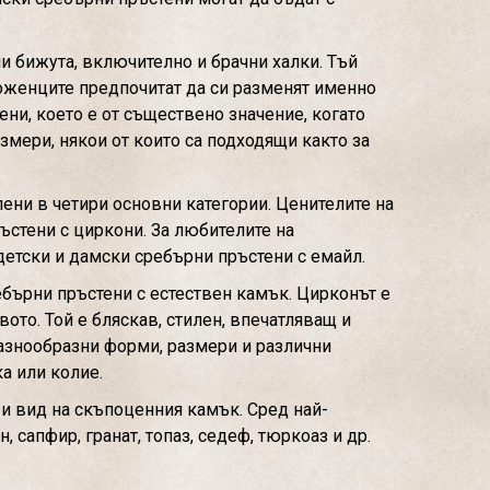
и бижута, включително и брачни халки. Тъй
доженците предпочитат да си разменят именно
ени, което е от съществено значение, когато
змери, някои от които са подходящи както за
ени в четири основни категории. Ценителите на
ъстени с циркони. За любителите на
детски и дамски сребърни пръстени с емайл.
ебърни пръстени с естествен камък. Цирконът е
ото. Той е бляскав, стилен, впечатляващ и
разнообразни форми, размери и различни
а или колие.
 и вид на скъпоценния камък. Сред най-
 сапфир, гранат, топаз, седеф, тюркоаз и др.