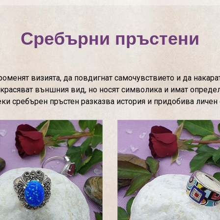
Сребърни пръстени
оменят визията, да повдигнат самочувствието и да накарат
азкрасяват външния вид, но носят символика и имат опреде
секи сребърен пръстен разказва история и придобива личен 