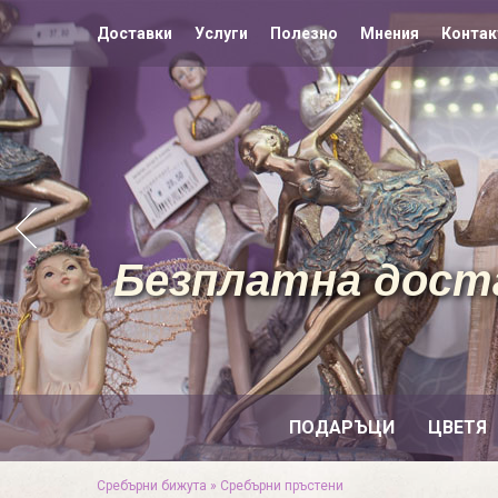
Доставки
Услуги
Полезно
Мнения
Контак
Безплатна доста
ПОДАРЪЦИ
ЦВЕТЯ
Сребърни бижута
»
Сребърни пръстени