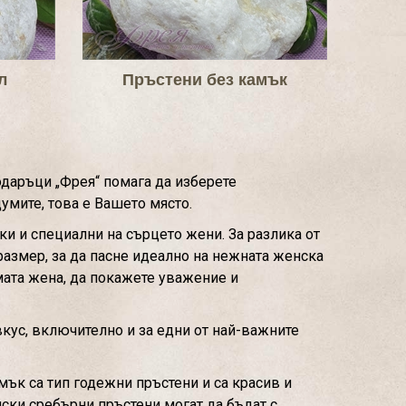
л
Пръстени без камък
одаръци „Фрея“ помага да изберете
умите, това е Вашето място.
и и специални на сърцето жени. За разлика от
размер, за да пасне идеално на нежната женска
ата жена, да покажете уважение и
вкус, включително и за едни от най-важните
мък са тип годежни пръстени и са красив и
мски сребърни пръстени могат да бъдат с