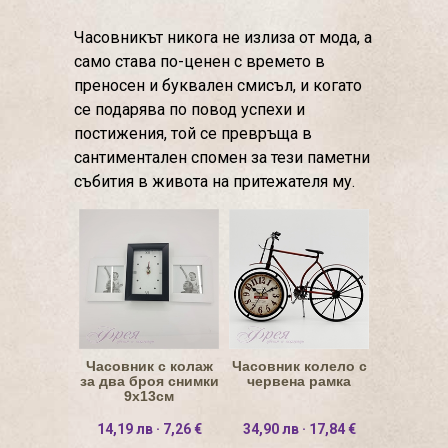
Часовникът никога не излиза от мода, а
само става по-ценен с времето в
преносен и буквален смисъл, и когато
се подарява по повод успехи и
постижения, той се превръща в
сантиментален спомен за тези паметни
събития в живота на притежателя му.
Часовник с колаж
Часовник колело с
за два броя снимки
червена рамка
9х13см
14,19 лв · 7,26 €
34,90 лв · 17,84 €