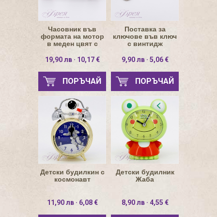
Часовник във
Поставка за
формата на мотор
ключове във ключ
в меден цвят с
с винтидж
триъгълна седалка
закачалки
19,90 лв · 10,17 €
9,90 лв · 5,06 €
ПОРЪЧАЙ
ПОРЪЧАЙ
Детски будилкин с
Детски будилник
космонавт
Жаба
11,90 лв · 6,08 €
8,90 лв · 4,55 €