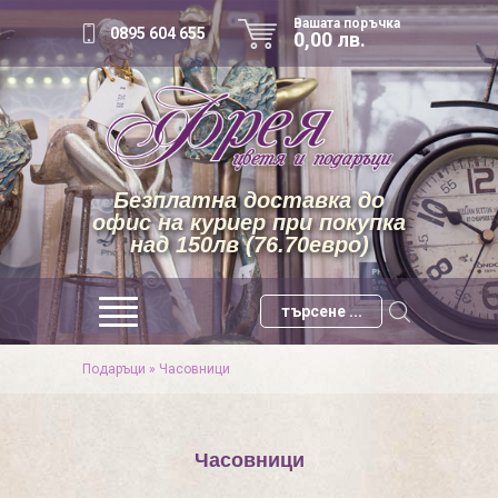
Вашата поръчка
0895 604 655
0,00 лв.
Безплатна доставка до
офис на куриер при покупка
над 150лв (76.70евро)
Подаръци
»
Часовници
Часовници