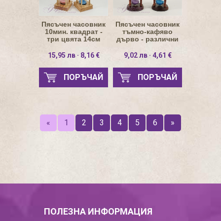
Пясъчен часовник
Пясъчен часовник
10мин. квадрат -
тъмно-кафяво
три цвята 14см
дърво - различни
цветове Н11см
15,95 лв · 8,16 €
9,02 лв · 4,61 €
ПОРЪЧАЙ
ПОРЪЧАЙ
«
1
2
3
4
5
6
»
ПОЛЕЗНА ИНФОРМАЦИЯ