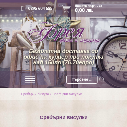
Вашата поръчка
0895 604 655
0,00 лв.
Безплатна доставка до
офис на куриер при покупка
над 150лв (76.70евро)
Сребърни бижута
»
Сребърни висулки
Сребърни висулки