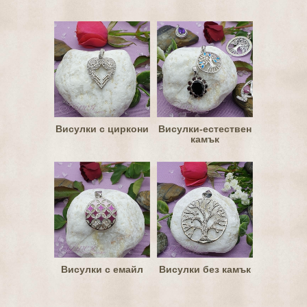
Висулки с циркони
Висулки-естествен
камък
Висулки с емайл
Висулки без камък