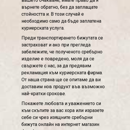
вашето очакване, имате право да я
върнете обратно, без да заплащате
стойността и. В този случай е
необходимо само да бъде заплатена
куриерската услуга.
Преди транспортирането бижутата се
застраховат и ако при прегледа
забележите, че полученото сребърно
изделие е повредено, моля да се
свържете с нас, за да предявим
рекламация към куриерската фирма.
От наша страна ще се опитаме да ви
доставим нов продукт във възможно
най-кратки срокове.
Покажете любовта и уважението си
към скъпите за вас хора или изразете
себе си чрез изящните сребърни
бижута онлайн на интернет магазин