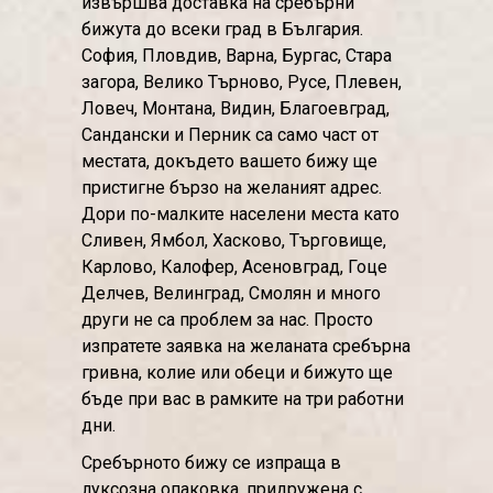
извършва доставка на сребърни
бижута до всеки град в България.
София, Пловдив, Варна, Бургас, Стара
загора, Велико Търново, Русе, Плевен,
Ловеч, Монтана, Видин, Благоевград,
Сандански и Перник са само част от
местата, докъдето вашето бижу ще
пристигне бързо на желаният адрес.
Дори по-малките населени места като
Сливен, Ямбол, Хасково, Търговище,
Карлово, Калофер, Асеновград, Гоце
Делчев, Велинград, Смолян и много
други не са проблем за нас. Просто
изпратете заявка на желаната сребърна
гривна, колие или обеци и бижуто ще
бъде при вас в рамките на три работни
дни.
Сребърното бижу се изпраща в
луксозна опаковка, придружена с