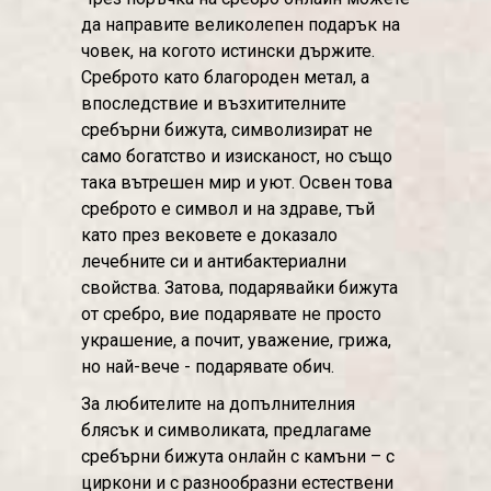
да направите великолепен подарък на
човек, на когото истински държите.
Среброто като благороден метал, а
впоследствие и възхитителните
сребърни бижута, символизират не
само богатство и изисканост, но също
така вътрешен мир и уют. Освен това
среброто е символ и на здраве, тъй
като през вековете е доказало
лечебните си и антибактериални
свойства. Затова, подарявайки бижута
от сребро, вие подарявате не просто
украшение, а почит, уважение, грижа,
но най-вече - подарявате обич.
За любителите на допълнителния
блясък и символиката, предлагаме
сребърни бижута онлайн с камъни – с
циркони и с разнообразни естествени