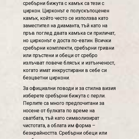
сребърни бижута с камък са тези с
циркон. Цирконът е полускъпоценен
камък, който често се използва като
заместител на диаманта, тъй като на
пръв поглед двата камъка си приличат,
но цирконът е доста по-евтин. Всички
сребърни комплекти, сребърни гривни
или пръстени и обеци от сребро
излъчват повече блясък и изтънченост,
когато имат инкрустирани в себе си
безцветни циркони.
За официални поводи и за стилна визия
изберете сребърни бижута с перли.
Перлите са много предпочитани за
носене от булката по време на
сватбата, тъй като символизират
чистотата, а облата им форма –
безкрайността. Сребърни обеци или