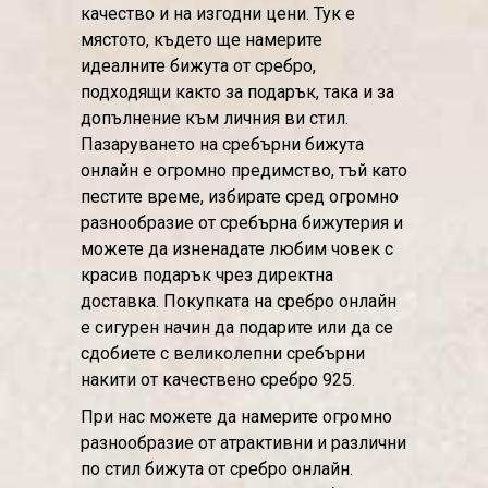
качество и на изгодни цени. Тук е
мястото, където ще намерите
идеалните бижута от сребро,
подходящи както за подарък, така и за
допълнение към личния ви стил.
Пазаруването на сребърни бижута
онлайн е огромно предимство, тъй като
пестите време, избирате сред огромно
разнообразие от сребърна бижутерия и
можете да изненадате любим човек с
красив подарък чрез директна
доставка. Покупката на сребро онлайн
е сигурен начин да подарите или да се
сдобиете с великолепни сребърни
накити от качествено сребро 925.
При нас можете да намерите огромно
разнообразие от атрактивни и различни
по стил бижута от сребро онлайн.