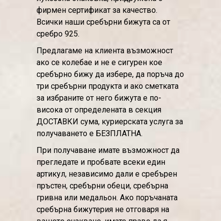
фирмен сертификат за качество.
Всички наши сребърни бижута са от
сребро 925.
Предлагаме на клиента възможност
ако се колебае и не е сигурен кое
сребърно бижу да избере, да поръча до
три сребърни продукта и ако сметката
за избраните от него бижута е по-
висока от определената в секция
ДОСТАВКИ сума, куриерската услуга за
получаването е БЕЗПЛАТНА.
При получаване имате възможност да
прегледате и пробвате всеки един
артикул, независимо дали е сребърен
пръстен, сребърни обеци, сребърна
гривна или медальон. Ако поръчаната
сребърна бижутерия не отговаря на