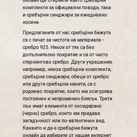
онлайн ще откриете както сребърни
комплекти за официални поводи, така
и сребърни синджири за ежедневно
носене.
Предлаганите от нас сребърни бижута
са с печат за чистота на материала -
сребро 925. Някои от тях са без
допълнително покритие и са от чисто
стерлингово сребро. Други украшения,
например, някои сребърни комплекти,
сребърни синджири, обеци от сребро
или други сребърни накити, са с
родиево покритие, което им осигурява
постоянен и непроменен блясък. Трети
пък имат елементи от оксидирано
(черно) сребро, което им придава
загадъчност или по-автентичен вид.
Каквито и да е сребърни бижута
онлайн да изберете от нашия интернет