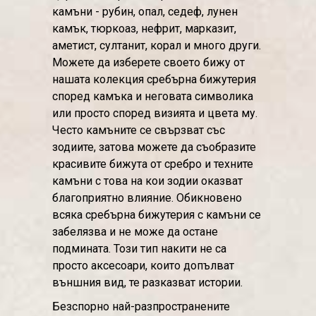
камъни - рубин, опал, седеф, лунен
камък, тюркоаз, нефрит, марказит,
аметист, султанит, корал и много други.
Можете да изберете своето бижу от
нашата колекция сребърна бижутерия
според камъка и неговата символика
или просто според визията и цвета му.
Често камъните се свързват със
зодиите, затова можете да съобразите
красивите бижута от сребро и техните
камъни с това на кои зодии оказват
благоприятно влияние. Обикновено
всяка сребърна бижутерия с камъни се
забелязва и не може да остане
подмината. Този тип накити не са
просто аксесоари, които допълват
външния вид, те разказват истории.
Безспорно най-разпространените