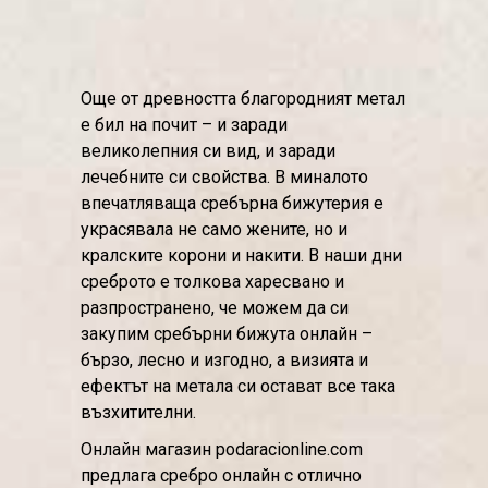
Още от древността благородният метал
е бил на почит – и заради
великолепния си вид, и заради
лечебните си свойства. В миналото
впечатляваща сребърна бижутерия е
украсявала не само жените, но и
кралските корони и накити. В наши дни
среброто е толкова харесвано и
разпространено, че можем да си
закупим сребърни бижута онлайн –
бързо, лесно и изгодно, а визията и
ефектът на метала си остават все така
възхитителни.
Онлайн магазин podaracionline.com
предлага сребро онлайн с отлично