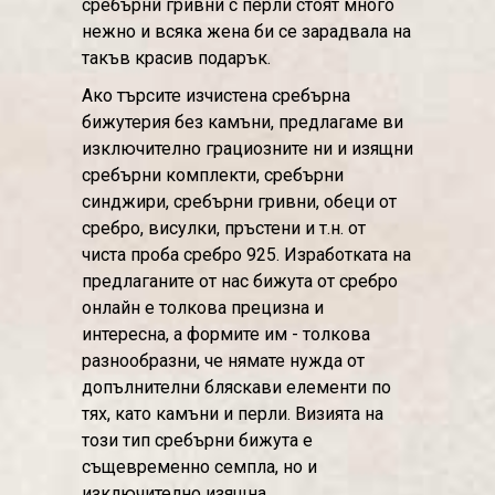
сребърни гривни с перли стоят много
нежно и всяка жена би се зарадвала на
такъв красив подарък.
Ако търсите изчистена сребърна
бижутерия без камъни, предлагаме ви
изключително грациозните ни и изящни
сребърни комплекти, сребърни
синджири, сребърни гривни, обеци от
сребро, висулки, пръстени и т.н. от
чиста проба сребро 925. Изработката на
предлаганите от нас бижута от сребро
онлайн е толкова прецизна и
интересна, а формите им - толкова
разнообразни, че нямате нужда от
допълнителни бляскави елементи по
тях, като камъни и перли. Визията на
този тип сребърни бижута е
същевременно семпла, но и
изключително изящна.