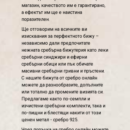
магазин, качеството им е гарантирано,
а ефектът им ще е наистина
поразителен.
Ще отговорим на всичките ви
изисквания за перфектното бижу –
независимо дали предпочитате
нежната сребърна бижутерия като леки
сребърни синджири и ефирни
сребърни обици или пък обичате
масивни сребърни гривни и пръстени.
С нашите бижута от сребро онлайн
можете да разнообразите, допълните
или тотално да промените визията си.
Предлагаме както по-семпли и
изчистени сребърни комплекти, така и
по-пищни и блестящи накити от този
ценен метал - сребро 925.
Чрез поръчка на сребро онлайн можете