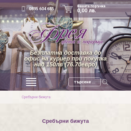
Вашата поръчка
0895 604 655
0,00 лв.
Безплатна доставка до
офис на куриер при покупка
над 150лв (76.70евро)
Сребърни бижута
Сребърни бижута