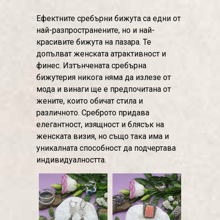
Ефектните сребърни бижута са едни от
най-разпространените, но и най-
красивите бижута на пазара. Те
допълват женската атрактивност и
финес. Изтънчената сребърна
бижутерия никога няма да излезе от
мода и винаги ще е предпочитана от
жените, които обичат стила и
различното. Среброто придава
елегантност, изящност и блясък на
женската визия, но също така има и
уникалната способност да подчертава
индивидуалността.