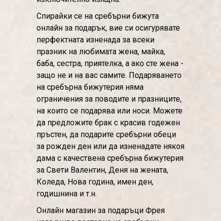
Спирайки се на сребърни бижута
онлайн за подарък, вие си осигурявате
перфектната изненада за всеки
празник на любимата жена, майка,
баба, сестра, приятелка, а ако сте жена -
защо не и на вас самите. Подаряването
на сребърна бижутерия няма
ограничения за поводите и празниците,
на които се подарява или носи. Можете
да предложите брак с красив годежен
пръстен, да подарите сребърни обеци
за рожден ден или да изненадате някоя
дама с качествена сребърна бижутерия
за Свети Валентин, Деня на жената,
Коледа, Нова година, имен ден,
годишнина и т.н.
Онлайн магазин за подаръци Фрея