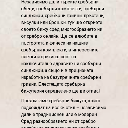
Независимо дали търсите сребърни
обеци, сребърни комплекти, сребърни
синджири, сребърни гривни, пръстени,
висулки или брошки, тук ще откриете
своето бижу сред многообразието ни
от сребро онлайн. Ще се влюбите в
пъстротата и финеса на нашите
сребърни комплекти, в интересните
плетки и оригиналност на
изключително здравите ни сребърни
синджири, а също и в прецизната
изработка на безупречните сребърни
гривни. Блестящата сребърна
бижутерия определено ще ви отива!
Предлагаме сребърни бижута, които
подхождат на всеки стил – независимо
дали е традиционен или е модерен.
Сред разнообразието ни от сребро