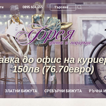
ти
0895 604 655
вка до офис на куриер
150лв (76.70евро)
ЗЛАТНИ БИЖУТА
СРЕБЪРНИ БИЖУТА
РЪЧНА 