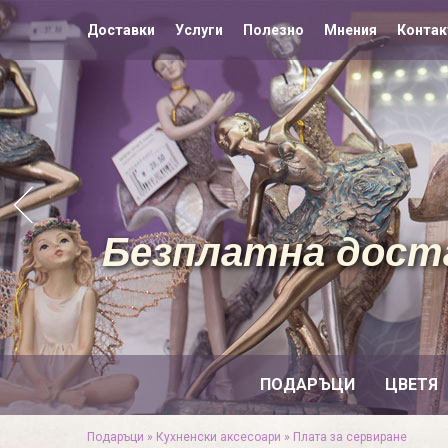
Доставки
Услуги
Полезно
Мнения
Контак
Безплатна доста
ПОДАРЪЦИ
ЦВЕТЯ
Подаръци
»
Кухненски аксесоари
»
Плата за сервиране