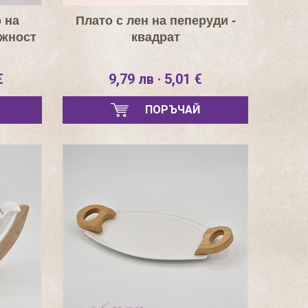
 на
Плато с лен на пеперуди -
ежност
квадрат
€
9,79 лв · 5,01 €
ПОРЪЧАЙ