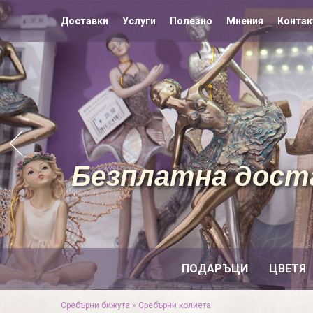
Доставки
Услуги
Полезно
Мнения
Контак
Безплатна доста
ПОДАРЪЦИ
ЦВЕТЯ
Сребърни бижута
»
Сребърни колиета