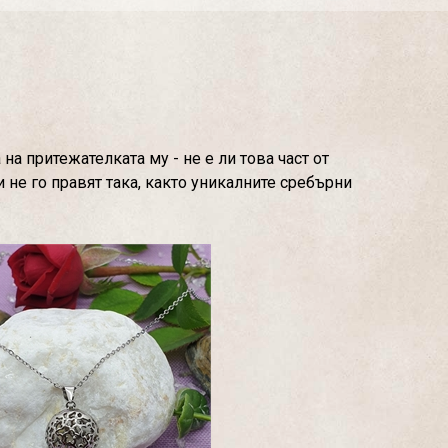
а притежателката му - не е ли това част от
 не го правят така, както уникалните сребърни