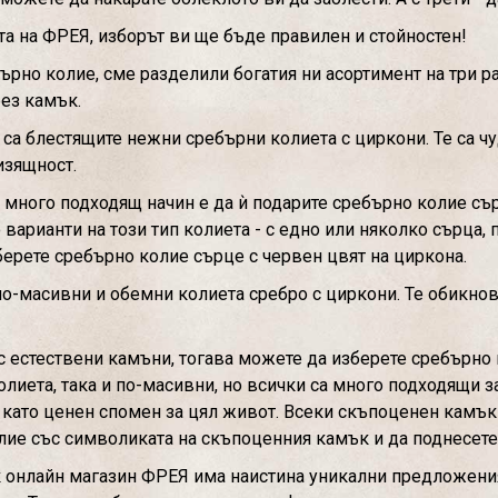
та на ФРЕЯ, изборът ви ще бъде правилен и стойностен!
ърно колие, сме разделили богатия ни асортимент на три р
без камък.
са блестящите нежни сребърни колиета с циркони. Те са чу
изящност.
 много подходящ начин е да ѝ подарите сребърно колие сър
арианти на този тип колиета - с едно или няколко сърца, 
берете сребърно колие сърце с червен цвят на циркона.
о-масивни и обемни колиета сребро с циркони. Те обикнове
 с естествени камъни, тогава можете да изберете сребърн
олиета, така и по-масивни, но всички са много подходящи з
ат като ценен спомен за цял живот. Всеки скъпоценен камъ
олие със символиката на скъпоценния камък и да поднесете
к онлайн магазин ФРЕЯ има наистина уникални предложени