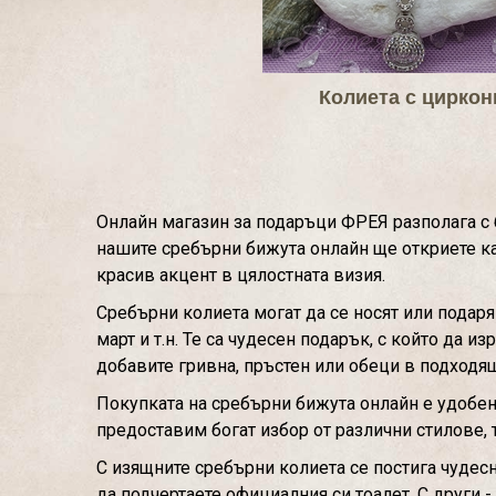
Колиета с циркон
Онлайн магазин за подаръци ФРЕЯ разполага с б
нашите сребърни бижута онлайн ще откриете как
красив акцент в цялостната визия.
Сребърни колиета могат да се носят или подаря
март и т.н. Те са чудесен подарък, с който да
добавите гривна, пръстен или обеци в подходя
Покупката на сребърни бижута онлайн е удобен 
предоставим богат избор от различни стилове, 
С изящните сребърни колиета се постига чудес
да подчертаете официалния си тоалет. С други -