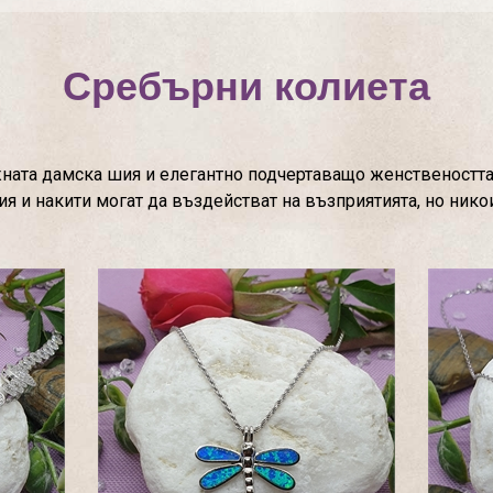
Сребърни колиета
ата дамска шия и елегантно подчертаващо женствеността н
 и накити могат да въздействат на възприятията, но никои