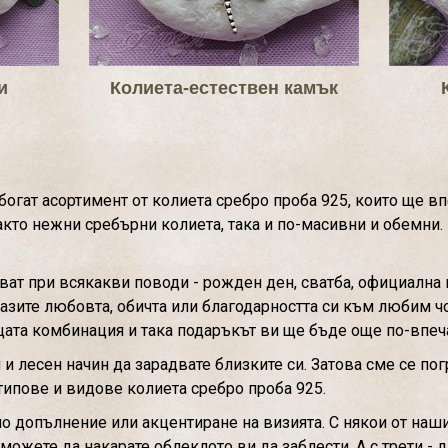
и
Колиета-естествен камък
огат асортимент от колиета сребро проба 925, които ще вп
то нежни сребърни колиета, така и по-масивни и обемни. В
ват при всякакви поводи - рожден ден, сватба, официална 
 изразите любовта, обичта или благодарността си към любим
щата комбинация и така подаръкът ви ще бъде още по-впеч
и лесен начин да зарадвате близките си. Затова сме се по
типове и видове колиета сребро проба 925.
но допълнение или акцентиране на визията. С някои от на
 можете да накарате облеклото ви да заблести. А с трети - 