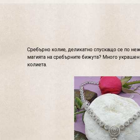
Сребърно колие, деликатно спускащо се по нежн
магията на сребърните бижута? Много украшения
колиета.