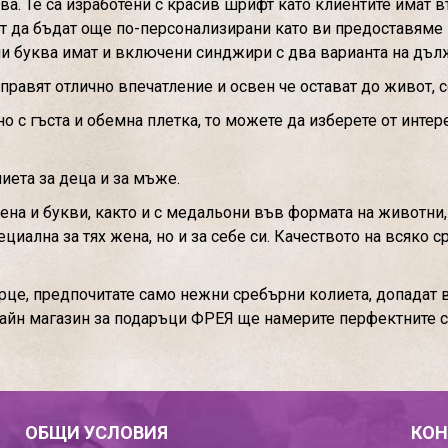
ва. Те са изработени с красив шрифт като клиентите имат 
т да бъдат още по-персонализирани като ви предоставяме
и буква имат и включени синджири с два варианта на дъл
правят отлично впечатление и освен че остават до живот, 
о с гъста и обемна плетка, то можете да изберете от инте
иета за деца и за мъже.
ена и букви, както и с медальони във формата на животни, 
циална за тях жена, но и за себе си. Качеството на всяко с
рце, предпочитате само нежни сребърни колиета, допадат 
лайн магазин за подаръци ФРЕЯ ще намерите перфектните 
ОБЩИ УСЛОВИЯ
КОН