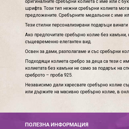
оригиналните сребърни колиета с име или с бук
шрифта. Този тип нежни сребърни колиета мога
предложените. Сребърните медальони с име ил
Тези стилни персонализирани подаръци винаги 
Ако предпочитате сребърно колие без камъни, н
същевременно елегантен вид.
Освен за дами, разполагаме и със сребърни кол
Подходящи колиета сребро за деца са тези с им
колиетата без камъни не само за подарък на спе
среброто – проба 925.
Независимо дали харесвате сребърно колие съ
или държите на масивно сребърно колие, в он
ПОЛЕЗНА ИНФОРМАЦИЯ