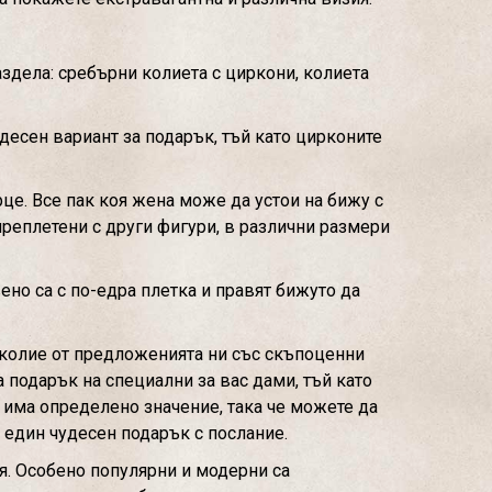
аздела: сребърни колиета с циркони, колиета
десен вариант за подарък, тъй като цирконите
це. Все пак коя жена може да устои на бижу с
преплетени с други фигури, в различни размери
но са с по-едра плетка и правят бижуто да
о колие от предложенията ни със скъпоценни
а подарък на специални за вас дами, тъй като
к има определено значение, така че можете да
 един чудесен подарък с послание.
я. Особено популярни и модерни са