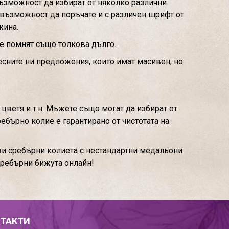
възможност да избират от няколко различни
 възможност да поръчате и с различен шрифт от
жина.
се помнят също толкова дълго.
ресните ни предложения, които имат масивен, но
цветя и т.н. Мъжете също могат да избират от
ребърно колие е гарантирано от чистотата на
ви сребърни колиета с нестандартни медальони
сребърни бижута онлайн!
ТАКТИ