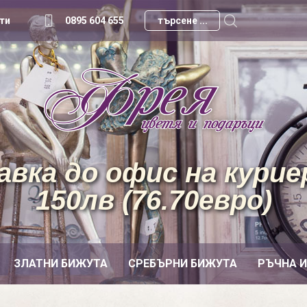
ти
0895 604 655
вка до офис на куриер
150лв (76.70евро)
ЗЛАТНИ БИЖУТА
СРЕБЪРНИ БИЖУТА
РЪЧНА 