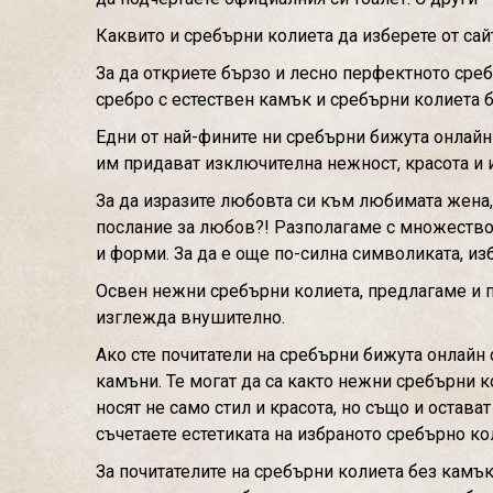
Каквито и сребърни колиета да изберете от сай
За да откриете бързо и лесно перфектното среб
сребро с естествен камък и сребърни колиета 
Едни от най-фините ни сребърни бижута онлайн 
им придават изключителна нежност, красота и 
За да изразите любовта си към любимата жена,
послание за любов?! Разполагаме с множество в
и форми. За да е още по-силна символиката, из
Освен нежни сребърни колиета, предлагаме и п
изглежда внушително.
Ако сте почитатели на сребърни бижута онлайн
камъни. Те могат да са както нежни сребърни к
носят не само стил и красота, но също и остав
съчетаете естетиката на избраното сребърно к
За почитателите на сребърни колиета без камъ