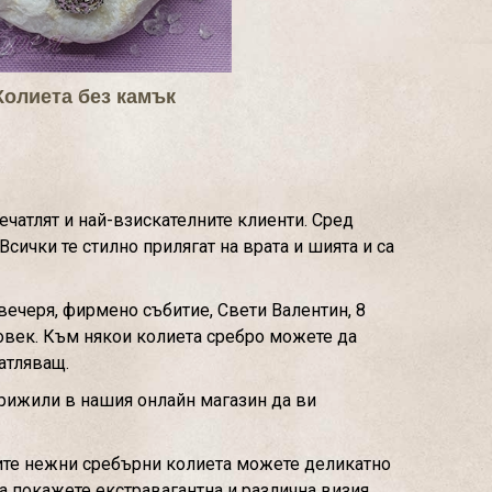
Колиета без камък
ечатлят и най-взискателните клиенти. Сред
сички те стилно прилягат на врата и шията и са
вечеря, фирмено събитие, Свети Валентин, 8
 човек. Към някои колиета сребро можете да
атляващ.
грижили в нашия онлайн магазин да ви
шите нежни сребърни колиета можете деликатно
да покажете екстравагантна и различна визия.