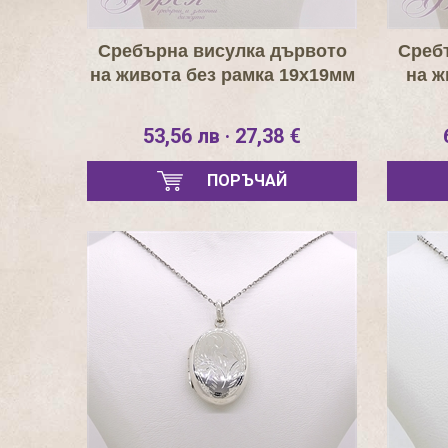
Сребърна висулка дървото
Среб
на живота без рамка 19х19мм
на ж
53,56 лв · 27,38 €
ПОРЪЧАЙ