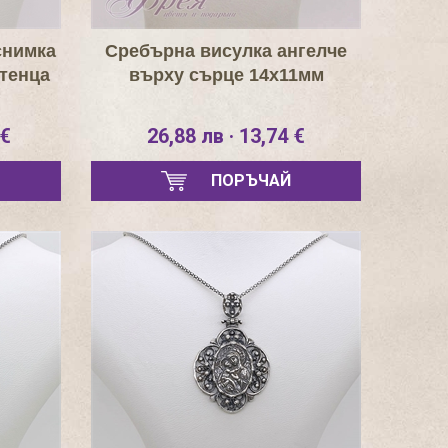
снимка
Сребърна висулка ангелче
стенца
върху сърце 14х11мм
 €
26,88 лв · 13,74 €
ПОРЪЧАЙ