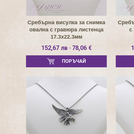
Сребърна висулка за снимка
Сребъ
овална с гравюра листенца
с
17.3х22.3мм
152,67 лв · 78,06 €
1
ПОРЪЧАЙ