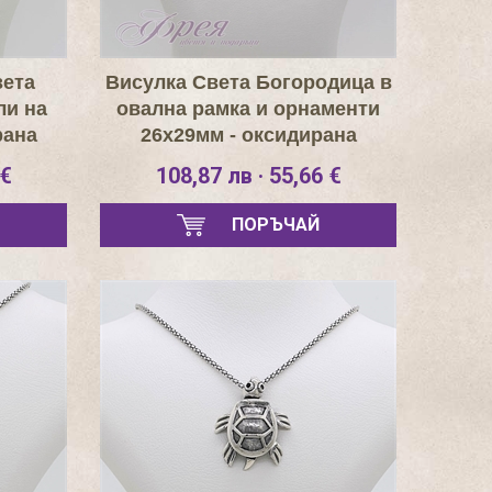
зета
Висулка Света Богородица в
ли на
овална рамка и орнаменти
рана
26х29мм - оксидирана
 €
108,87 лв · 55,66 €
ПОРЪЧАЙ