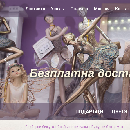
Доставки
Услуги
Полезно
Мнения
Контак
Безплатна доста
ПОДАРЪЦИ
ЦВЕТЯ
Сребърни бижута
»
Сребърни висулки
»
Висулки без камък