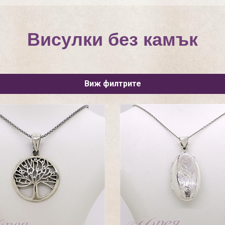
Висулки без камък
Виж филтрите