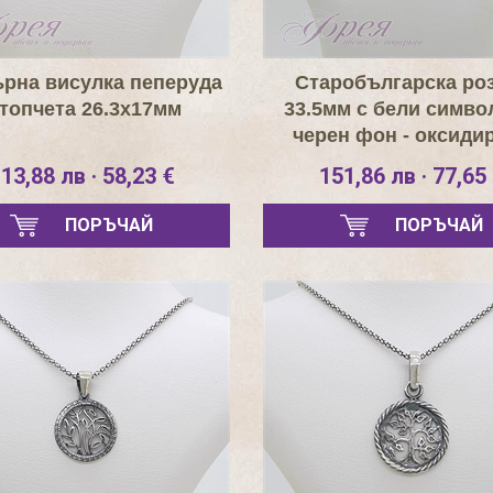
рна висулка пеперуда
Старобългарска ро
 топчета 26.3х17мм
33.5мм с бели симво
черен фон - оксиди
13,88 лв · 58,23 €
151,86 лв · 77,65
ПОРЪЧАЙ
ПОРЪЧАЙ