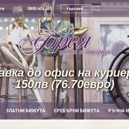
ти
0895 604 655
вка до офис на куриер
150лв (76.70евро)
ЗЛАТНИ БИЖУТА
СРЕБЪРНИ БИЖУТА
РЪЧНА 