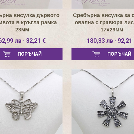
ърна висулка дървото
Сребърна висулка за 
ивота в кръгла рамка
овална с гравюра ли
23мм
17х29мм
62,99 лв · 32,21 €
180,33 лв · 92,21
ПОРЪЧАЙ
ПОРЪЧАЙ