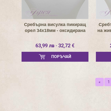
Сребърна висулка пикиращ
Среб
орел 34х18мм - оксидирана
на жи
63,99 лв · 32,72 €
ПОРЪЧАЙ
«
1