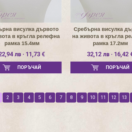
ърна висулка дървото
Сребърна висулка дъ
вота в кръгла релефна
на живота в кръгла р
рамка 15.4мм
рамка 17.2мм
22,94 лв · 11,73 €
32,12 лв · 16,42 
ПОРЪЧАЙ
ПОРЪЧАЙ
2
3
4
5
6
7
8
9
10
11
12
13