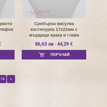
рвото
Сребърна висулка
елефна
костенурка 17х22мм с
мърдащи крака и глава
€
86,63 лв · 44,29 €
ПОРЪЧАЙ
14
»