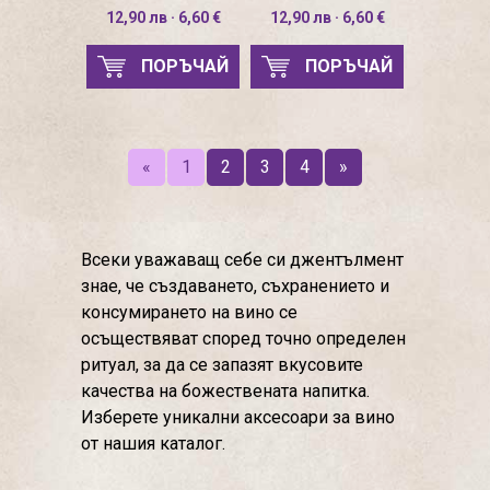
12,90 лв · 6,60 €
12,90 лв · 6,60 €
ПОРЪЧАЙ
ПОРЪЧАЙ
«
1
2
3
4
»
Всеки уважаващ себе си джентълмент
знае, че създаването, съхранението и
консумирането на вино се
осъществяват според точно определен
ритуал, за да се запазят вкусовите
качества на божествената напитка.
Изберете уникални аксесоари за вино
от нашия каталог.