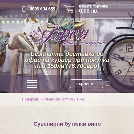
Вашата поръчка
0895 604 655
0,00 лв.
Безплатна доставка до
офис на куриер при покупка
над 150лв (76.70евро)
Подаръци
»
Сувенирни бутилки вино
Сувенирни бутилки вино