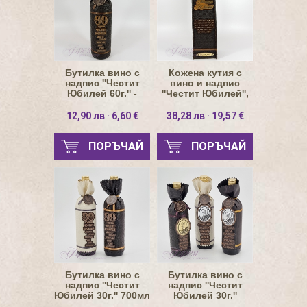
Бутилка вино с
Кожена кутия с
надпис ''Честит
вино и надпис
Юбилей 60г.'' -
''Честит Юбилей'',
кафява кожа,
кафява, квадратна,
700мл
700мл
12,90 лв · 6,60 €
38,28 лв · 19,57 €
ПОРЪЧАЙ
ПОРЪЧАЙ
Бутилка вино с
Бутилка вино с
надпис ''Честит
надпис ''Честит
Юбилей 30г.'' 700мл
Юбилей 30г.''