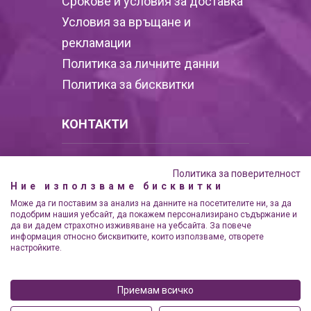
Срокове и условия за доставка
Условия за връщане и
рекламации
Политика за личните данни
Политика за бисквитки
КОНТАКТИ
НИМФИТЕ ООД
Политика за поверителност
ЕИК BG 204547645
Ние използваме бисквитки
Административен адрес: гр.
Може да ги поставим за анализ на данните на посетителите ни, за да
Аксаково ул. Орлово гнездо 18
подобрим нашия уебсайт, да покажем персонализирано съдържание и
да ви дадем страхотно изживяване на уебсайта. За повече
информация относно бисквитките, които използваме, отворете
0895 604 655
настройките.
info@podaracionline.com
Приемам всичко