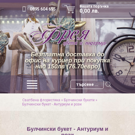
Вашата поръчка
0895 604 655
0,00 лв.
Безплатна доставка до
офис на куриер при покупка
над 150лв (76.70евро)
Сватбена флористика
»
Булчински букети
»
Булчински букет - Антуриум и рози
Булчински букет - Антуриум и