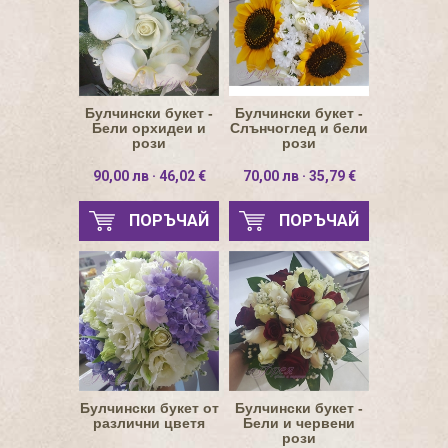
Булчински букет -
Булчински букет -
Бели орхидеи и
Слънчоглед и бели
рози
рози
90,00 лв · 46,02 €
70,00 лв · 35,79 €
ПОРЪЧАЙ
ПОРЪЧАЙ
Булчински букет от
Булчински букет -
различни цветя
Бели и червени
рози