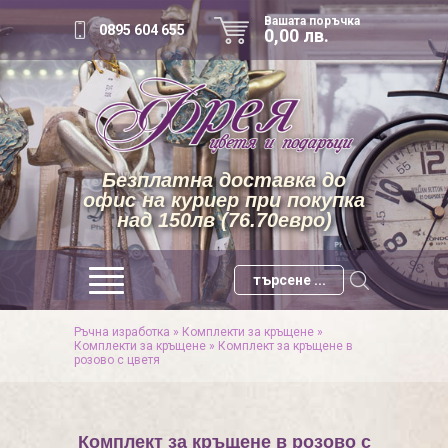
Вашата поръчка
0895 604 655
0,00 лв.
Безплатна доставка до
офис на куриер при покупка
над 150лв (76.70евро)
Ръчна изработка
»
Комплекти за кръщене
»
Комплекти за кръщене
»
Комплект за кръщене в
розово с цветя
Комплект за кръщене в розово с