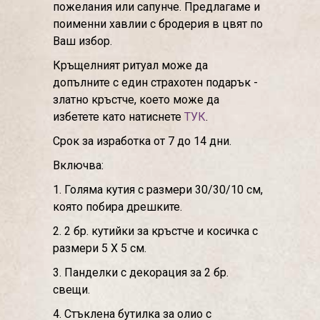
пожелания или сапунче. Предлагаме и
поименни хавлии с бродерия в цвят по
Ваш избор.
Кръщелният ритуал може да
допълните с един страхотен подарък -
златно кръстче, което може да
избетете като натиснете
ТУК
.
Срок за изработка от 7 до 14 дни.
Включва:
1. Голяма кутия с размери 30/30/10 см,
която побира дрешките.
2. 2 бр. кутийки за кръстче и косичка с
размери 5 Х 5 см.
3. Панделки с декорация за 2 бр.
свещи.
4. Стъклена бутилка за олио с