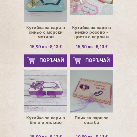
Кутийка за пари в
Кутийка за пари в
синьо с морски
нежно розово -
мотиви
цветя с перли и
пеперуди
15,90 лв · 8,13 €
15,90 лв · 8,13 €
ПОРЪЧАЙ
ПОРЪЧАЙ
Кутийка за пари в
Плик за пари за
бяло и лилаво
сватба