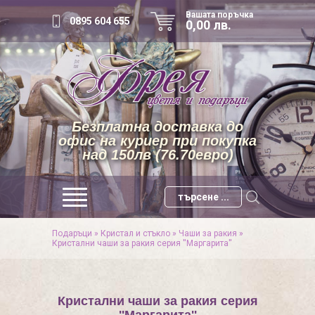
Вашата поръчка
0895 604 655
0,00 лв.
Безплатна доставка до
офис на куриер при покупка
над 150лв (76.70евро)
Подаръци
»
Кристал и стъкло
»
Чаши за ракия
»
Кристални чаши за ракия серия ''Маргарита''
Кристални чаши за ракия серия