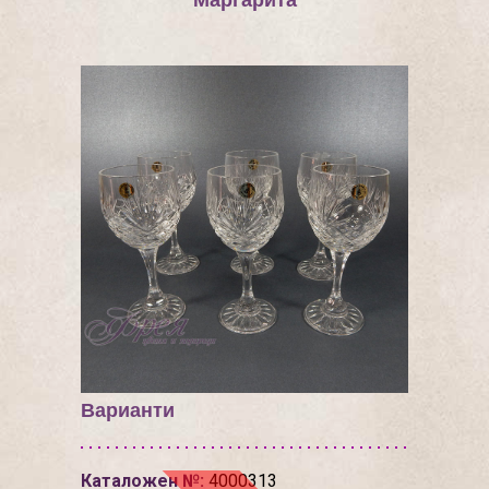
''Маргарита''
Варианти
Каталожен №:
4000313