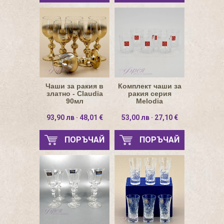
Чаши за ракия в
Комплект чаши за
златно - Claudia
ракия серия
90мл
Melоdia
93,90 лв · 48,01 €
53,00 лв · 27,10 €
ПОРЪЧАЙ
ПОРЪЧАЙ