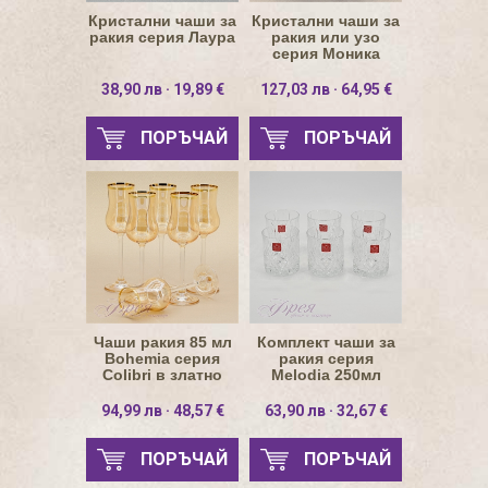
Кристални чаши за
Кристални чаши за
ракия серия Лаура
ракия или узо
серия Моника
100мл
38,90 лв · 19,89 €
127,03 лв · 64,95 €
ПОРЪЧАЙ
ПОРЪЧАЙ
Чаши ракия 85 мл
Комплект чаши за
Bohemia серия
ракия серия
Colibri в златно
Melоdia 250мл
94,99 лв · 48,57 €
63,90 лв · 32,67 €
ПОРЪЧАЙ
ПОРЪЧАЙ