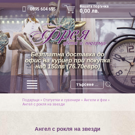
Вашата поръчка
0895 604 655
0,00 лв.
Безплатна доставка до
офис на куриер при покупка
над 150лв (76.70евро)
Подаръци
»
Статуетки и сувенири
»
Ангели и феи
»
Ангел с рокля на звезди
Ангел с рокля на звезди