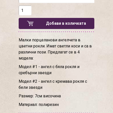
Добави в количката
Малки порцеланови ангелчета в
цветни рокли. Имат светли коси и са в
различни пози. Предлагат се в 4
модела:
Модел #1 - ангел с бяла рокля и
сребърни звезди
Модел #2 - ангел с кремава рокля с
бели звезди
Размер: 7см височина
Материал: полирезин