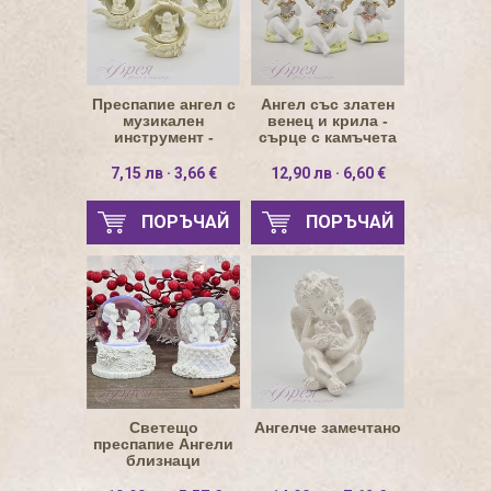
Преспапие ангел с
Ангел със златен
музикален
венец и крила -
инструмент -
сърце с камъчета
различни модели
11.5см
7,15 лв · 3,66 €
12,90 лв · 6,60 €
ПОРЪЧАЙ
ПОРЪЧАЙ
Светещо
Ангелче замечтано
преспапие Ангели
близнаци