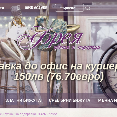
ти
0895 604 655
вка до офис на куриер
150лв (76.70евро)
ЗЛАТНИ БИЖУТА
СРЕБЪРНИ БИЖУТА
РЪЧНА 
ен буркан за подправки Н14см - розов