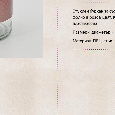
Стъклен буркан за съх
фолио в розов цвят. К
пластмасова.
Размери: диаметър - 
Материал: ПВЦ, стъкл