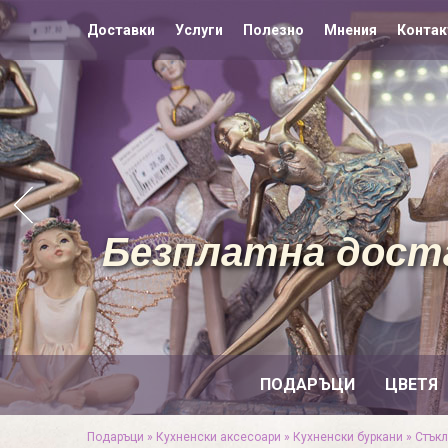
Доставки
Услуги
Полезно
Мнения
Контак
Безплатна доста
ПОДАРЪЦИ
ЦВЕТЯ
Подаръци
»
Кухненски аксесоари
»
Кухненски буркани
»
Стъкл