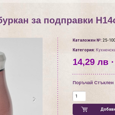
буркан за подправки Н14с
Каталожен №:
25-10
Категория:
Кухненск
14,29 лв ·
Поръчай Стъклен 
Добави