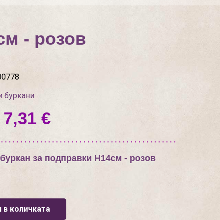
м - розов
00778
и буркани
 7,31 €
буркан за подправки Н14см - розов
 в количката