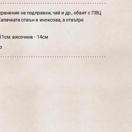
ранение на подправки, чай и др., обвит с ПВЦ
апачката отвън е иноксова, а отвътре
11см; височина - 14см
о