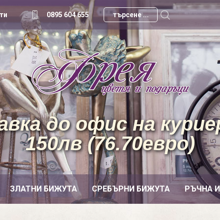
ти
0895 604 655
вка до офис на куриер
150лв (76.70евро)
ЗЛАТНИ БИЖУТА
СРЕБЪРНИ БИЖУТА
РЪЧНА 