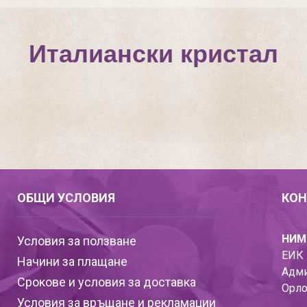
Италиански кристал
ОБЩИ УСЛОВИЯ
КОН
НИМ
Условия за ползване
ЕИК 
Начини за плащане
Адми
Срокове и условия за доставка
Орло
Условия за връщане и рекламации