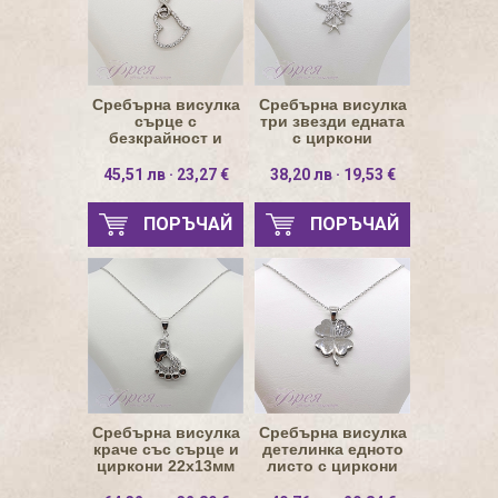
Сребърна висулка
Сребърна висулка
сърце с
три звезди едната
безкрайност и
с циркони
циркони 15х24.5мм
19.5х16.5мм
45,51 лв · 23,27 €
38,20 лв · 19,53 €
ПОРЪЧАЙ
ПОРЪЧАЙ
Сребърна висулка
Сребърна висулка
краче със сърце и
детелинка едното
циркони 22х13мм
листо с циркони
15х17мм