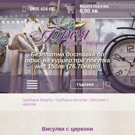
Вашата поръчка
0895 604 655
0,00 лв.
Безплатна доставка до
офис на куриер при покупка
над 150лв (76.70евро)
Сребърни бижута
»
Сребърни висулки
»
Висулки с
циркони
Висулки с циркони