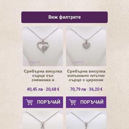
Виж филтрите
Сребърна висулка
Сребърна висулка
сърце със
изпъкнало плътно
снежинка и
сърце с циркони
циркони
13х10.5мм
19.3х18.3мм
40,45 лв · 20,68 €
70,79 лв · 36,20 €
ПОРЪЧАЙ
ПОРЪЧАЙ