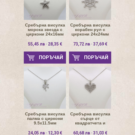
Сребърна висулка
Сребърна висулка
морска звезда с
корабен рул с
циркони 24х16мм
циркони 24х24мм
55,45 лв · 28,35 €
73,72 лв · 37,69 €
ПОРЪЧАЙ
ПОРЪЧАЙ
Сребърна висулка
Сребърна висулка
палма с циркони
сърце от
9.5х11.5мм
квадратчета и
циркони 17х15мм
24,05 лв · 12,30 €
60,68 лв · 31,03 €