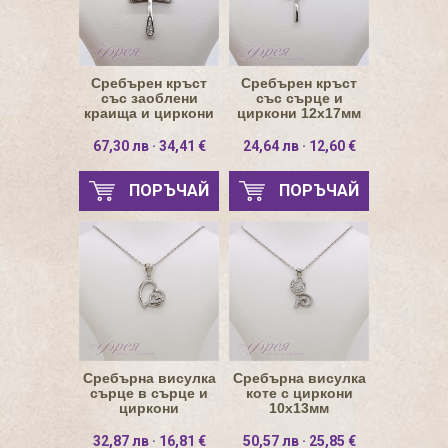
Сребърен кръст
Сребърен кръст
със заоблени
със сърце и
краища и циркони
циркони 12х17мм
19х25мм
67,30 лв · 34,41 €
24,64 лв · 12,60 €
ПОРЪЧАЙ
ПОРЪЧАЙ
Сребърна висулка
Сребърна висулка
сърце в сърце и
коте с циркони
циркони
10х13мм
12.5х12.5мм
32,87 лв · 16,81 €
50,57 лв · 25,85 €