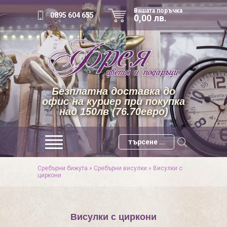
Вашата поръчка
0895 604 655
0,00 лв.
Безплатна доставка до
офис на куриер при покупка
над 150лв (76.70евро)
Сребърни бижута
»
Сребърни висулки
»
Висулки с
циркони
Висулки с циркони