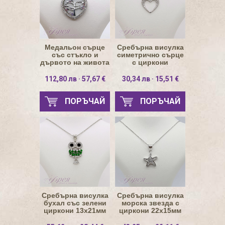
Медальон сърце
Сребърна висулка
със стъкло и
симетрично сърце
дървото на живота
с циркони
23х21мм
16х15.5мм
112,80 лв · 57,67 €
30,34 лв · 15,51 €
ПОРЪЧАЙ
ПОРЪЧАЙ
Сребърна висулка
Сребърна висулка
бухал със зелени
морска звезда с
циркони 13х21мм
циркони 22х15мм