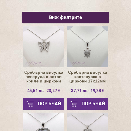
Виж филтрите
Сребърна висулка
Сребърна висулка
пеперуда с остри
костенурка с
криле и циркони
циркони 17х12мм
18.5х17мм
45,51 лв · 23,27 €
37,71 лв · 19,28 €
ПОРЪЧАЙ
ПОРЪЧАЙ