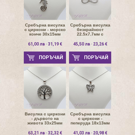
Сребърна висулка
Сребърна висулка
с циркони - морско
безкрайност
конче 30х15мм
22.5х7.7мм с
циркони
61,00 лв · 31,19 €
45,50 лв · 23,26 €
ПОРЪЧАЙ
ПОРЪЧАЙ
Висулка с циркони
Сребърна висулка
- дървото на
с циркони -
живота 33х25мм
пеперуда 18х13мм
63,21 лв · 32,32 €
41,03 лв · 20,98 €