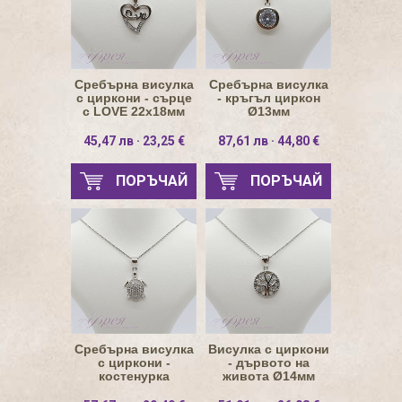
Сребърна висулка
Сребърна висулка
с циркони - сърце
- кръгъл циркон
с LOVE 22х18мм
Ø13мм
45,47 лв · 23,25 €
87,61 лв · 44,80 €
ПОРЪЧАЙ
ПОРЪЧАЙ
Сребърна висулка
Висулка с циркони
с циркони -
- дървото на
костенурка
живота Ø14мм
25х13мм