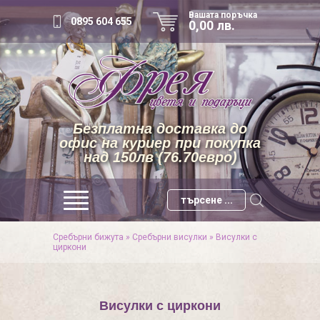
Вашата поръчка
0895 604 655
0,00 лв.
Безплатна доставка до
офис на куриер при покупка
над 150лв (76.70евро)
Сребърни бижута
»
Сребърни висулки
»
Висулки с
циркони
Висулки с циркони