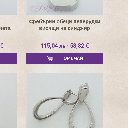
и
Сребърни обеци пеперудки
чета
висящи на синджир
 €
115,04 лв · 58,82 €
ПОРЪЧАЙ