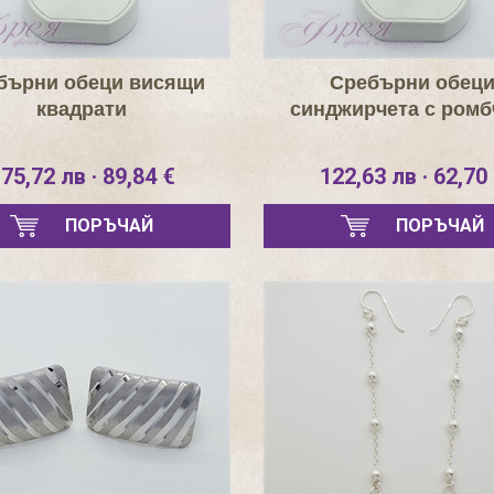
бърни обеци висящи
Сребърни обец
квадрати
синджирчета с ромб
75,72 лв · 89,84 €
122,63 лв · 62,70
ПОРЪЧАЙ
ПОРЪЧАЙ