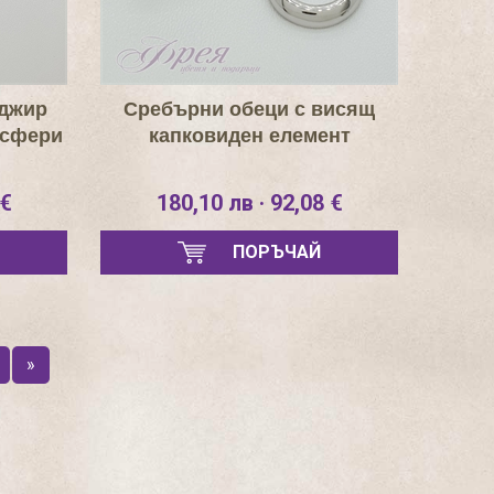
нджир
Сребърни обеци с висящ
 сфери
капковиден елемент
 €
180,10 лв · 92,08 €
ПОРЪЧАЙ
3
»