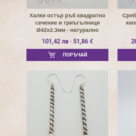
Халки остър ръб квадратно
Среб
сечение и триъгълници
кап
Ø42х2.3мм - натурално
сребро
101,42 лв · 51,86 €
2
ПОРЪЧАЙ