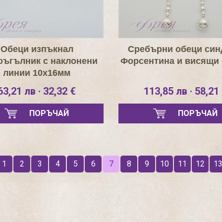
Обеци изпъкнал
Сребърни обеци си
оъгълник с наклонени
Форсентина и висящи
линии 10х16мм
63,21 лв · 32,32 €
113,85 лв · 58,21
ПОРЪЧАЙ
ПОРЪЧАЙ
1
2
3
4
5
6
7
8
9
10
11
12
1