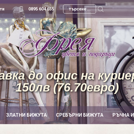
ти
0895 604 655
вка до офис на куриер
150лв (76.70евро)
ЗЛАТНИ БИЖУТА
СРЕБЪРНИ БИЖУТА
РЪЧНА 