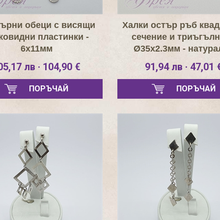
ърни обеци с висящи
Халки остър ръб ква
ковидни пластинки -
сечение и триъгъл
6х11мм
Ø35х2.3мм - натура
сребро
05,17 лв · 104,90 €
91,94 лв · 47,01 
ПОРЪЧАЙ
ПОРЪЧАЙ