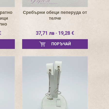
дратно
Сребърни обеци пеперуда от
ници
телче
лно
€
37,71 лв · 19,28 €
ПОРЪЧАЙ