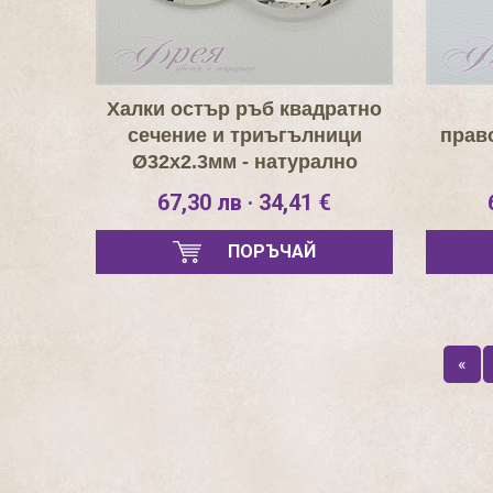
Халки остър ръб квадратно
сечение и триъгълници
прав
Ø32х2.3мм - натурално
сребро
67,30 лв · 34,41 €
ПОРЪЧАЙ
«