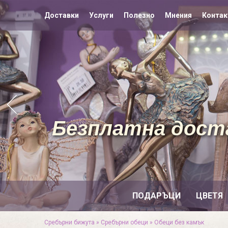
Доставки
Услуги
Полезно
Мнения
Контак
Безплатна доста
ПОДАРЪЦИ
ЦВЕТЯ
Сребърни бижута
»
Сребърни обеци
»
Обеци без камък