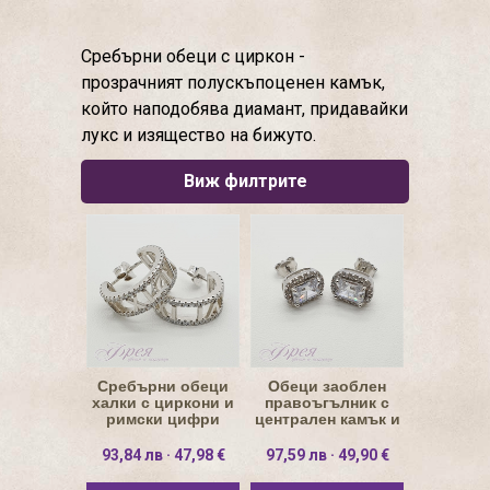
Сребърни обеци с циркон -
прозрачният полускъпоценен камък,
който наподобява диамант, придавайки
лукс и изящество на бижуто.
Виж филтрите
Сребърни обеци
Обеци заоблен
халки с циркони и
правоъгълник с
римски цифри
централен камък и
Ø18мм
ореол 8х10мм
93,84 лв · 47,98 €
97,59 лв · 49,90 €