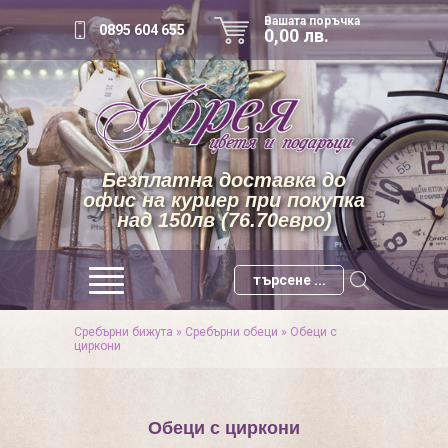
Вашата поръчка
0895 604 655
0,00 лв.
Безплатна доставка до
офис на куриер при покупка
над 150лв (76.70евро)
Сребърни бижута
»
Сребърни обеци
»
Обеци с
циркони
Обеци с циркони