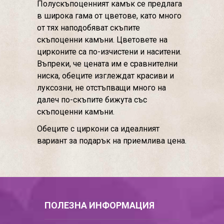
Полускъпоценният камък се предлага
в широка гама от цветове, като много
от тях наподобяват скъпите
скъпоценни камъни. Цветовете на
цирконите са по-изчистени и наситени.
Въпреки, че цената им е сравнителни
ниска, обеците изглеждат красиви и
луксозни, не отстъпващи много на
далеч по-скъпите бижута със
скъпоценни камъни.
Обеците с циркони са идеалният
вариант за подарък на приемлива цена.
ПОЛЕЗНА ИНФОРМАЦИЯ