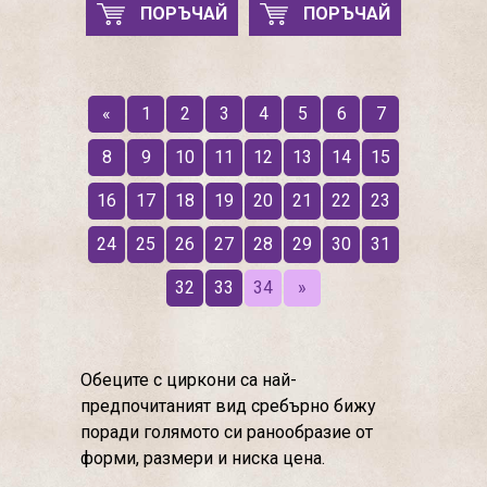
ПОРЪЧАЙ
ПОРЪЧАЙ
«
1
2
3
4
5
6
7
8
9
10
11
12
13
14
15
16
17
18
19
20
21
22
23
24
25
26
27
28
29
30
31
32
33
34
»
Обеците с циркони са най-
предпочитаният вид сребърно бижу
поради голямото си ранообразие от
форми, размери и ниска цена.