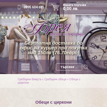
Вашата поръчка
0895 604 655
0,00 лв.
Безплатна доставка до
офис на куриер при покупка
над 150лв (76.70евро)
Сребърни бижута
»
Сребърни обеци
»
Обеци с
циркони
Обеци с циркони