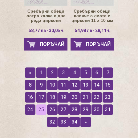
Сребърни обеци
Сребърни обеци
остра халка с два
клонче с листа и
реда циркони
циркони 11 х 10 мм
58,77 лв · 30,05 €
54,98 лв · 28,11 €
ПОРЪЧАЙ
ПОРЪЧАЙ
«
1
2
3
4
5
6
7
8
9
10
11
12
13
14
15
16
17
18
19
20
21
22
23
24
25
26
27
28
29
30
31
32
33
34
»