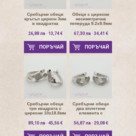
Сребърни обеци
Обеци с циркони
кръгъл циркон 3мм
несиметрична
в квадратна
пеперуда 9.2х9.9мм
основа
26,88 лв · 13,74 €
67,30 лв · 34,41 €
ПОРЪЧАЙ
ПОРЪЧАЙ
Сребърни обеци
Сребърни обеци
три квадрата с
два вплетени
циркони 10х18.8мм
елемента с
циркони
89,10 лв · 45,56 €
56,87 лв · 29,08 €