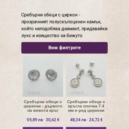
Сребърни обеци с циркон -
прозрачният полускъпоценен камък,
който наподобява диамант, придавайки
лукс и изящество на бижуто.
Виж филтрите
Сребърни обеци с
Сребърни обеци с
циркони - дървото
кръгла плочка 7.4
на живота кръг
мм и ред циркони
Ø11мм
59,89 лв · 30,62 €
48,34 лв · 24,72 €