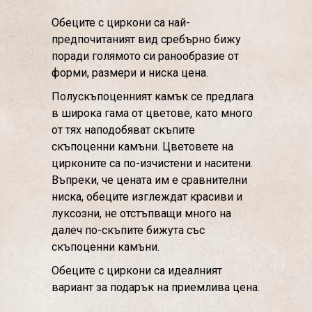
Обеците с циркони са най-
предпочитаният вид сребърно бижу
поради голямото си ранообразие от
форми, размери и ниска цена.
Полускъпоценният камък се предлага
в широка гама от цветове, като много
от тях наподобяват скъпите
скъпоценни камъни. Цветовете на
цирконите са по-изчистени и наситени.
Въпреки, че цената им е сравнителни
ниска, обеците изглеждат красиви и
луксозни, не отстъпващи много на
далеч по-скъпите бижута със
скъпоценни камъни.
Обеците с циркони са идеалният
вариант за подарък на приемлива цена.