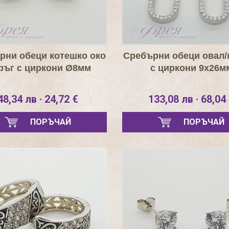
рни обеци котешко око
Сребърни обеци овал/
кръг с циркони Ø8мм
с циркони 9х26м
48,34 лв · 24,72 €
133,08 лв · 68,04
ПОРЪЧАЙ
ПОРЪЧАЙ