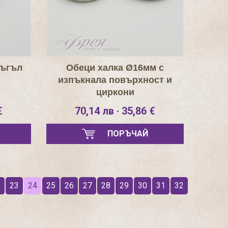
ръгъл
Обеци халка Ø16мм с
изпъкнала повърхност и
циркони
€
70,14 лв · 35,86 €
ПОРЪЧАЙ
2
23
24
25
26
27
28
29
30
31
32