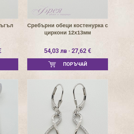
ръгъл
Сребърни обеци костенурка с
циркони 12х13мм
€
54,03 лв · 27,62 €
ПОРЪЧАЙ