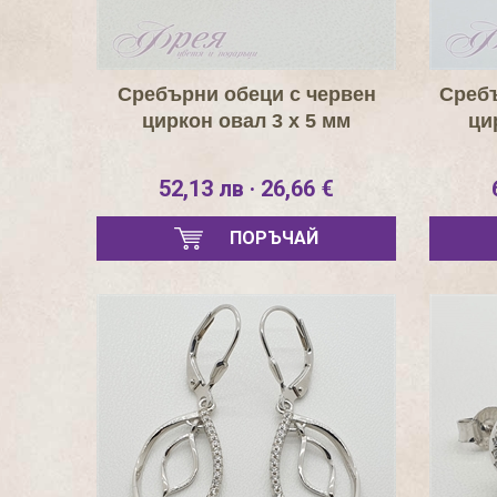
Сребърни обеци с червен
Сребъ
циркон овал 3 х 5 мм
ци
52,13 лв · 26,66 €
ПОРЪЧАЙ