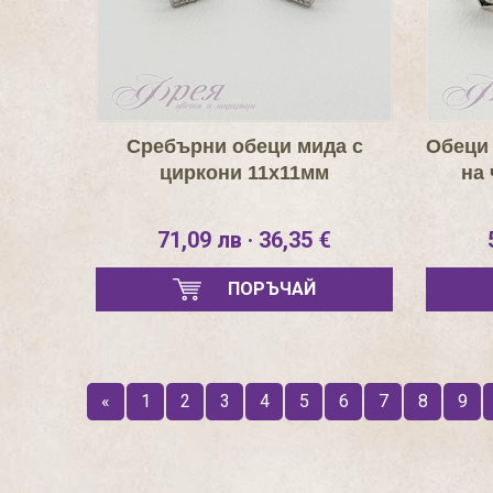
Сребърни обеци мида с
Обеци 
циркони 11х11мм
на
71,09 лв · 36,35 €
ПОРЪЧАЙ
«
1
2
3
4
5
6
7
8
9