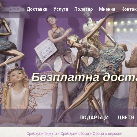
Доставки
Услуги
Полезно
Мнения
Контак
Безплатна доста
ПОДАРЪЦИ
ЦВЕТЯ
Сребърни бижута
»
Сребърни обеци
»
Обеци с циркони