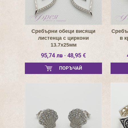
Сребърни обеци висящи
Сребъ
листенца с циркони
в 
13.7х25мм
95,74 лв · 48,95 €
ПОРЪЧАЙ