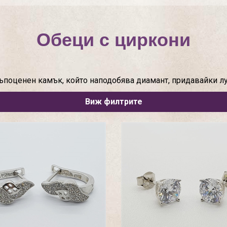
Обеци с циркони
ъпоценен камък, който наподобява диамант, придавайки лу
Виж филтрите