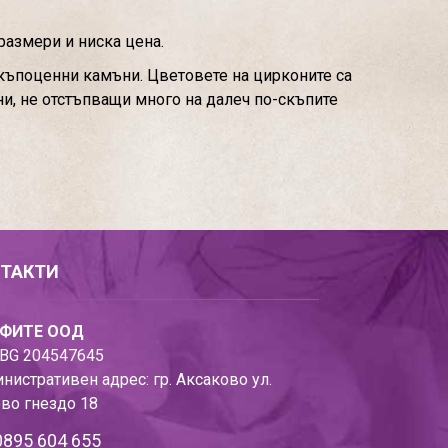
размери и ниска цена.
скъпоценни камъни. Цветовете на цирконите са
ни, не отстъпващи много на далеч по-скъпите
ТАКТИ
ФИТЕ ООД
BG 204547645
нистративен адрес: гр. Аксаково ул.
во гнездо 18
0895 604 655