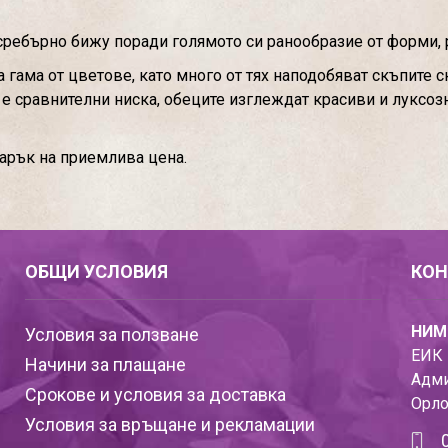
сребърно бижу поради голямото си ранообразие от форми, 
гама от цветове, като много от тях наподобяват скъпите 
м е сравнителни ниска, обеците изглеждат красиви и луксоз
дарък на приемлива цена.
ОБЩИ УСЛОВИЯ
КОН
НИМ
Условия за ползване
ЕИК 
Начини за плащане
Адми
Срокове и условия за доставка
Орло
Условия за връщане и рекламации