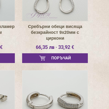
кламер
Сребърни обеци висяща
м
безкрайност 9х20мм с
циркони
 €
66,35 лв · 33,92 €
ПОРЪЧАЙ