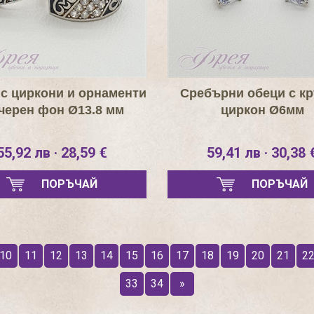
с циркони и орнаменти
Сребърни обеци с к
 черен фон Ø13.8 мм
циркон Ø6мм
55,92 лв · 28,59 €
59,41 лв · 30,38 
ПОРЪЧАЙ
ПОРЪЧАЙ
10
11
12
13
14
15
16
17
18
19
20
21
2
33
34
»