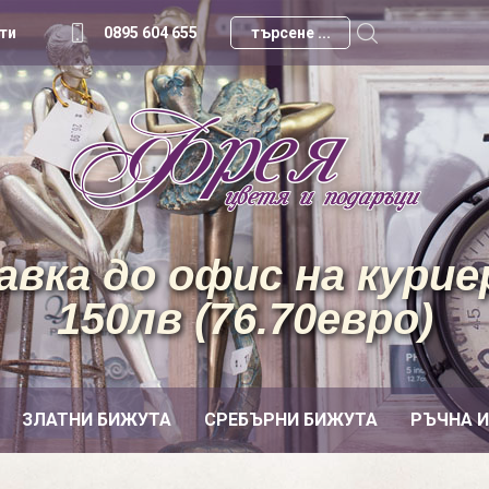
ти
0895 604 655
вка до офис на куриер
150лв (76.70евро)
ЗЛАТНИ БИЖУТА
СРЕБЪРНИ БИЖУТА
РЪЧНА 