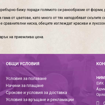
сребърно бижу поради голямото си ранообразие от форми, 
гама от цветове, като много от тях наподобяват скъпите 
м е сравнителни ниска, обеците изглеждат красиви и луксоз
дарък на приемлива цена.
ОБЩИ УСЛОВИЯ
КОН
НИМ
Условия за ползване
ЕИК 
Начини за плащане
Адми
Срокове и условия за доставка
Орло
Условия за връщане и рекламации