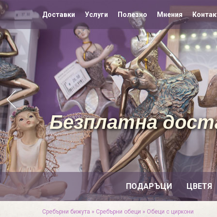
Доставки
Услуги
Полезно
Мнения
Контак
Безплатна доста
ПОДАРЪЦИ
ЦВЕТЯ
Сребърни бижута
»
Сребърни обеци
»
Обеци с циркони