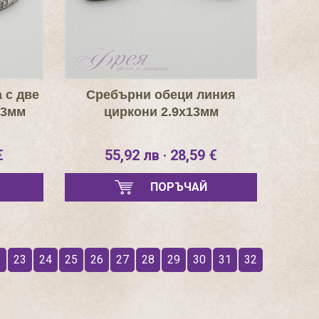
 с две
Сребърни обеци линия
х3мм
циркони 2.9х13мм
€
55,92 лв · 28,59 €
ПОРЪЧАЙ
2
23
24
25
26
27
28
29
30
31
32