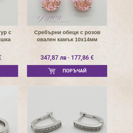
ур с
Сребърни обеци с розов
ишка
овален камък 10х14мм
€
347,87 лв · 177,86 €
ПОРЪЧАЙ