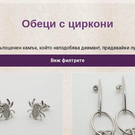
Обеци с циркони
ъпоценен камък, който наподобява диамант, придавайки лу
Виж филтрите