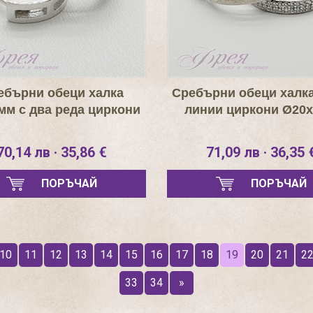
ебърни обеци халка
Сребърни обеци халка
мм с два реда циркони
линии циркони Ø20
70,14 лв · 35,86 €
71,09 лв · 36,35 
ПОРЪЧАЙ
ПОРЪЧАЙ
10
11
12
13
14
15
16
17
18
19
20
21
2
33
34
»