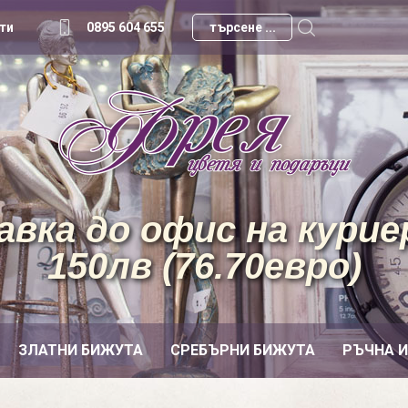
ти
0895 604 655
вка до офис на куриер
150лв (76.70евро)
ЗЛАТНИ БИЖУТА
СРЕБЪРНИ БИЖУТА
РЪЧНА 