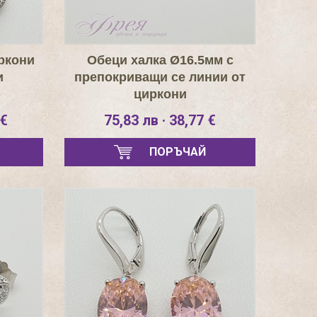
ркони
Обеци халка Ø16.5мм с
и
препокриващи се линии от
циркони
 €
75,83 лв · 38,77 €
ПОРЪЧАЙ