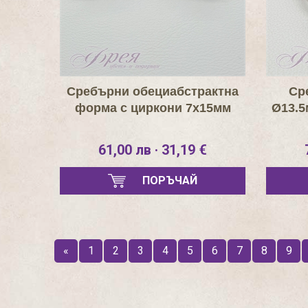
Сребърни обециабстрактна
Ср
форма с циркони 7х15мм
Ø13.5
61,00 лв · 31,19 €
ПОРЪЧАЙ
«
1
2
3
4
5
6
7
8
9