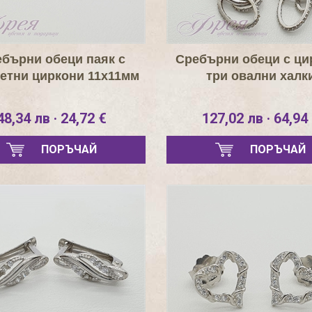
бърни обеци паяк с
Сребърни обеци с ци
етни циркони 11х11мм
три овални халк
48,34 лв · 24,72 €
127,02 лв · 64,94
ПОРЪЧАЙ
ПОРЪЧАЙ