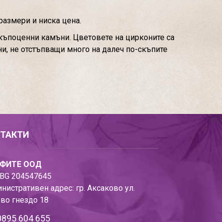
размери и ниска цена.
скъпоценни камъни. Цветовете на цирконите са
ни, не отстъпващи много на далеч по-скъпите
ТАКТИ
ФИТЕ ООД
BG 204547645
нистративен адрес: гр. Аксаково ул.
во гнездо 18
0895 604 655