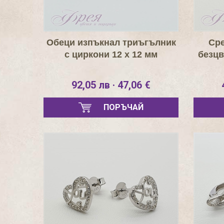
Обеци изпъкнал триъгълник
Сре
с циркони 12 х 12 мм
безцв
92,05 лв · 47,06 €
ПОРЪЧАЙ