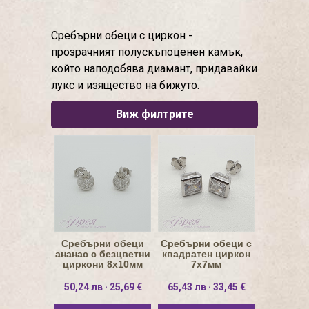
Сребърни обеци с циркон -
прозрачният полускъпоценен камък,
който наподобява диамант, придавайки
лукс и изящество на бижуто.
Виж филтрите
Сребърни обеци
Сребърни обеци с
ананас с безцветни
квадратен циркон
циркони 8х10мм
7х7мм
50,24 лв · 25,69 €
65,43 лв · 33,45 €