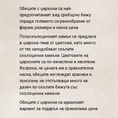
Обеците с циркони са най-
предпочитаният вид сребърно бижу
поради голямото си ранообразие от
форми, размери и ниска цена.
Полускъпоценният камък се предлага
в широка гама от цветове, като много
от тях наподобяват скъпите
скъпоценни камъни. Цветовете на
цирконите са по-изчистени и наситени.
Въпреки, че цената им е сравнителни
ниска, обеците изглеждат красиви и
луксозни, не отстъпващи много на
далеч по-скъпите бижута със
скъпоценни камъни.
Обеците с циркони са идеалният
вариант за подарък на приемлива цена.