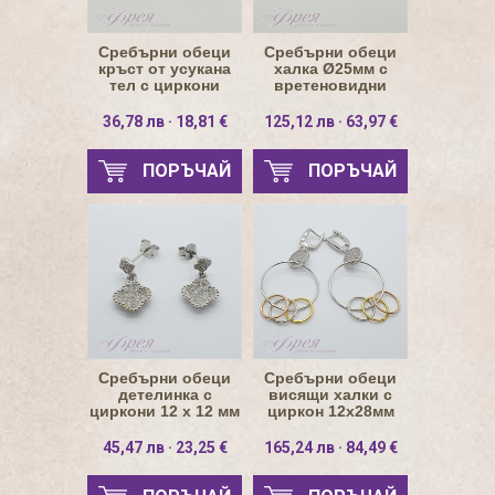
Сребърни обеци
Сребърни обеци
кръст от усукана
халка Ø25мм с
тел с циркони
вретеновидни
10.5х15.3
елементи и кръгли
камъни
36,78 лв · 18,81 €
125,12 лв · 63,97 €
ПОРЪЧАЙ
ПОРЪЧАЙ
Сребърни обеци
Сребърни обеци
детелинка с
висящи халки с
циркони 12 х 12 мм
циркон 12х28мм
45,47 лв · 23,25 €
165,24 лв · 84,49 €