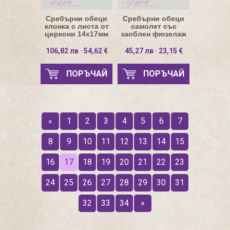
Сребърни обеци
Сребърни обеци
клонка с листа от
самолет със
циркони 14х17мм
заоблен фюзелаж
12х10.7мм
106,82 лв · 54,62 €
45,27 лв · 23,15 €
ПОРЪЧАЙ
ПОРЪЧАЙ
«
1
2
3
4
5
6
7
8
9
10
11
12
13
14
15
16
17
18
19
20
21
22
23
24
25
26
27
28
29
30
31
32
33
34
»