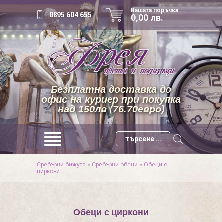
Вашата поръчка
0895 604 655
0,00 лв.
Безплатна доставка до
офис на куриер при покупка
над 150лв (76.70евро)
Сребърни бижута
»
Сребърни обеци
»
Обеци с
циркони
Обеци с циркони