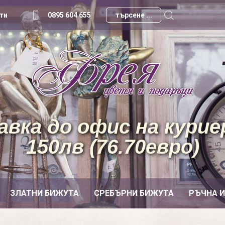
ти
0895 604 655
вка до офис на куриер
150лв (76.70евро)
ЗЛАТНИ БИЖУТА
СРЕБЪРНИ БИЖУТА
РЪЧНА 