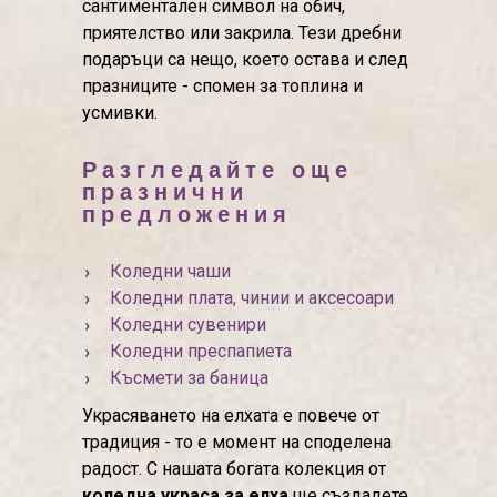
сантиментален символ на обич,
приятелство или закрила. Тези дребни
подаръци са нещо, което остава и след
празниците - спомен за топлина и
усмивки.
Разгледайте още
празнични
предложения
Коледни чаши
Коледни плата, чинии и аксесоари
Коледни сувенири
Коледни преспапиета
Късмети за баница
Украсяването на елхата е повече от
традиция - то е момент на споделена
радост. С нашата богата колекция от
коледна украса за елха
ще създадете