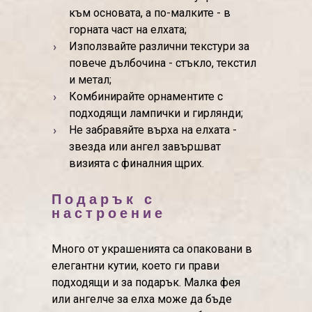
към основата, а по-малките - в
горната част на елхата;
Използвайте различни текстури за
повече дълбочина - стъкло, текстил
и метал;
Комбинирайте орнаментите с
подходящи лампички и гирлянди;
Не забравяйте върха на елхата -
звезда или ангел завършват
визията с финалния щрих.
Подарък с
настроение
Много от украшенията са опаковани в
елегантни кутии, което ги прави
подходящи и за подарък. Малка фея
или ангелче за елха може да бъде