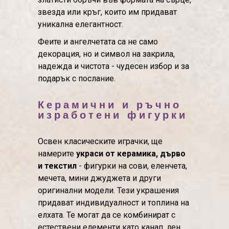
звезда или кръг, които им придават
уникална елегантност.
Феите и ангелчетата са не само
декорация, но и символ на закрила,
надежда и чистота - чудесен избор и за
подарък с послание.
Керамични и ръчно
изработени фигурки
Освен класическите играчки, ще
намерите
украси от керамика, дърво
и текстил
- фигурки на сови, еленчета,
мечета, мини джуджета и други
оригинални модели. Тези украшения
придават индивидуалност и топлина на
елхата. Те могат да се комбинират с
естествени елементи като канап, лен