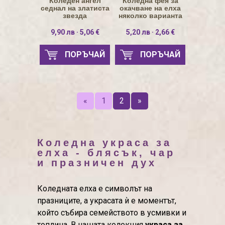
Коледен ангел
Коледна фея за
седнал на златиста
окачване на елха
звезда
няколко варианта
9,90 лв · 5,06 €
5,20 лв · 2,66 €
ПОРЪЧАЙ
ПОРЪЧАЙ
«
1
2
»
Коледна украса за
елха - блясък, чар
и празничен дух
Коледната елха е символът на
празниците, а украсата ѝ е моментът,
който събира семейството в усмивки и
топлина. В нашата колекция
украса за