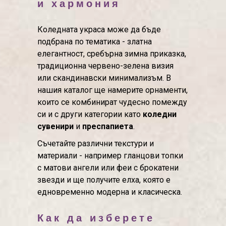
и хармония
Коледната украса може да бъде
подбрана по тематика - златна
елегантност, сребърна зимна приказка,
традиционна червено-зелена визия
или скандинавски минимализъм. В
нашия каталог ще намерите орнаменти,
които се комбинират чудесно помежду
си и с други категории като
коледни
сувенири
и
преспапиета
.
Съчетайте различни текстури и
материали - например гланцови топки
с матови ангели или феи с брокатени
звезди и ще получите елха, която е
едновременно модерна и класическа.
Как да изберете