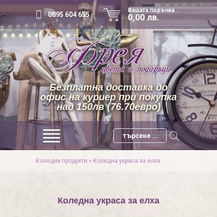
Вашата поръчка
0895 604 655
0,00 лв.
Безплатна доставка до
офис на куриер при покупка
над 150лв (76.70евро)
Коледни продукти
»
Коледна украса за елха
Коледна украса за елха