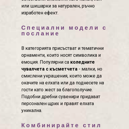
или шишарки за натурален, ръчно
изработен ефект.
Специални модели с
послание
В категорията присъстват и тематични
орнаменти, които носят символика и
емоция. Популярни са
коледните
чувалчета с късметчета
- малки, но
смислени украшения, които може да
окачите на елхата или да поднесете на
гости като жест за благополучие.
Подобни дребни сувенири придават
персонален щрих и правят елхата
уникална.
Комбинирайте стил