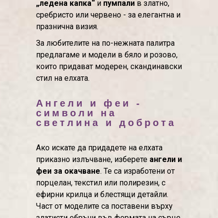
„ледена капка“
и
пумпали
в златно,
сребристо или червено - за елегантна и
празнична визия.
За любителите на по-нежната палитра
предлагаме и модели в бяло и розово,
които придават модерен, скандинавски
стил на елхата.
Ангели и феи -
символи на
светлина и доброта
Ако искате да придадете на елхата
приказно излъчване, изберете
ангели и
феи за окачване
. Те са изработени от
порцелан, текстил или полирезин, с
ефирни крилца и блестящи детайли.
Част от моделите са поставени върху
златисти обръчи във формата на сърце,