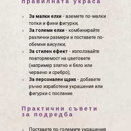
правилната украса
За малки елхи
- вземете по-малки
топки и фини фигурки;
За големи елхи
- комбинирайте
различни размери и поставете по-
обемни висулки;
За стилен ефект
- използвайте
повторяемост на цветовете
(например златно и бяло или
червено и сребро);
За персонален щрих
- добавете
ръчно изработени украшения или
фигурки с послание.
Практични съвети
за подредба
Поставете по-големите украшения