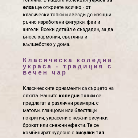
елха
ще откриете всичко - от
класически топки и звезди до изящни
ръчно изработени фигурки, феи и
ангели. Всеки детайл е създаден, за да
внесе хармония, светлина и
вълшебство у дома.
Класическа коледна
украса - традиция с
вечен чар
Класическите орнаменти са сърцето на
елхата. Нашите
коледни топки
се
предлагат в различни размери, с
матови, гланцови или блестящи
покрития, украсени с нежни рисунки,
брокат или снежни ефекти. Те се
комбинират чудесно с
висулки тип