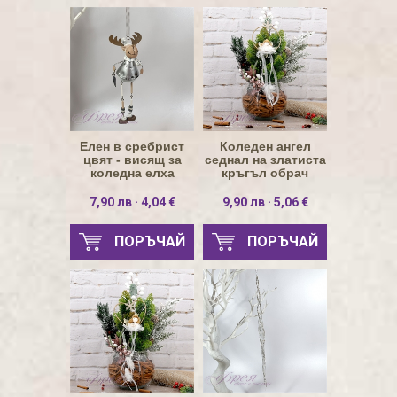
Елен в сребрист
Коледен ангел
цвят - висящ за
седнал на златиста
коледна елха
кръгъл обрач
7,90 лв · 4,04 €
9,90 лв · 5,06 €
ПОРЪЧАЙ
ПОРЪЧАЙ