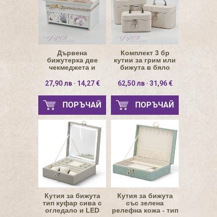
Дървена
Комплект 3 бр
бижутерка две
кутии за грим или
чекмеджета и
бижута в бяло
панделка -
лавандула
27,90 лв · 14,27 €
62,50 лв · 31,96 €
ПОРЪЧАЙ
ПОРЪЧАЙ
Кутия за бижута
Кутия за бижута
тип куфар сива с
със зелена
огледало и LED
релефна кожа - тип