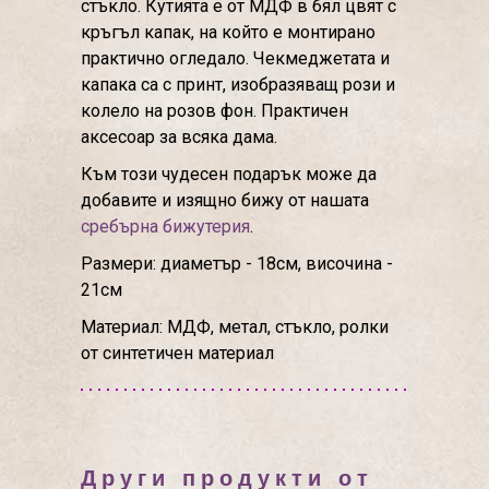
стъкло. Кутията е от МДФ в бял цвят с
кръгъл капак, на който е монтирано
практично огледало. Чекмеджетата и
капака са с принт, изобразяващ рози и
колело на розов фон. Практичен
аксесоар за всяка дама.
Към този чудесен подарък може да
добавите и изящно бижу от нашата
сребърна бижутерия
.
Размери: диаметър - 18см, височина -
21см
Материал: МДФ, метал, стъкло, ролки
от синтетичен материал
Други продукти от