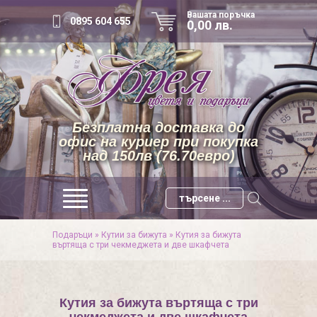
Вашата поръчка
0895 604 655
0,00 лв.
Безплатна доставка до
офис на куриер при покупка
над 150лв (76.70евро)
Подаръци
»
Кутии за бижута
»
Кутия за бижута
въртяща с три чекмеджета и две шкафчета
Кутия за бижута въртяща с три