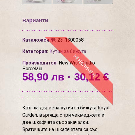
Варианти
Каталожен №:
23-1300058
Категория:
Кутии за бижута
НЕНАЛИЧЕН
Производител:
New Wish Studio
Porcelain
58,90 лв · 30,12 €
Кръгла дървена кутия за бижута Royal
Garden, въртяща с три чекмеджета и
две шкафчета със закачалки.
Вратичките на шкафчетата са със