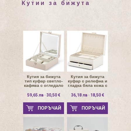
Кутии за бижута
Кутия за бижута
Кутия за бижута
тип куфар светло-
куфар с релефна и
кафява с огледало
гладка бяла кожа с
и LED осветление
чекмедже
59,65 лв · 30,50 €
36,18 лв · 18,50 €
ПОРЪЧАЙ
ПОРЪЧАЙ