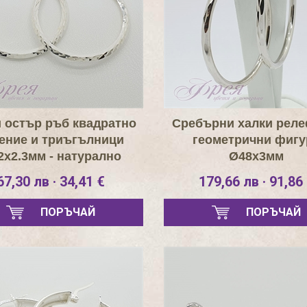
 остър ръб квадратно
Сребърни халки реле
ение и триъгълници
геометрични фигу
2х2.3мм - натурално
Ø48х3мм
сребро
67,30 лв · 34,41 €
179,66 лв · 91,86
ПОРЪЧАЙ
ПОРЪЧАЙ