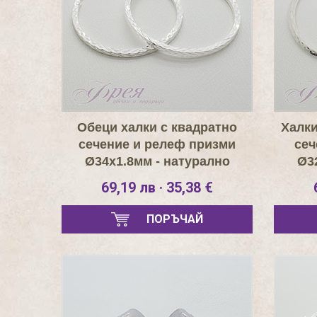
Обеци халки с квадратно
Халки
сечение и релеф призми
сеч
Ø34х1.8мм - натурално
Ø3
сребро
69,19 лв · 35,38 €
ПОРЪЧАЙ