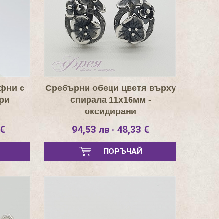
фни с
Сребърни обеци цветя върху
ри
спирала 11х16мм -
оксидирани
 €
94,53 лв · 48,33 €
ПОРЪЧАЙ