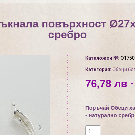
пъкнала повърхност Ø27х
сребро
Каталожен №:
О1750
Категория:
Обеци бе
76,78 лв ·
Поръчай Обеци ха
- натурално сребр