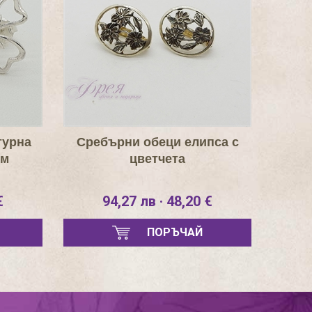
турна
Сребърни обеци елипса с
мм
цветчета
€
94,27 лв · 48,20 €
ПОРЪЧАЙ