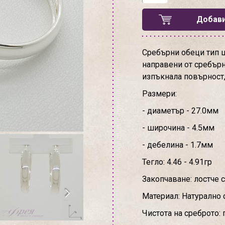
Добави
Сребърни обеци тип ш
направени от сребърн
изпъкнала повърност, 
Размери:
- диаметър - 27.0мм
- широчина - 4.5мм
- дебелина - 1.7мм
Тегло: 4.46 - 4.91гр
Закопчаване: лостче 
Материал: Натурално 
Чистота на среброто: 