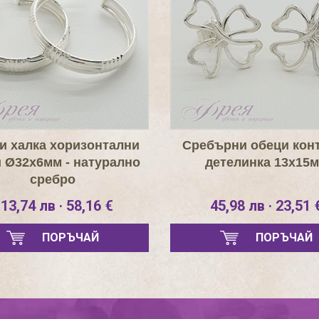
и халка хоризонтални
Сребърни обеци кон
и Ø32х6мм - натурално
детелинка 13х15
сребро
13,74 лв · 58,16 €
45,98 лв · 23,51 
ПОРЪЧАЙ
ПОРЪЧАЙ