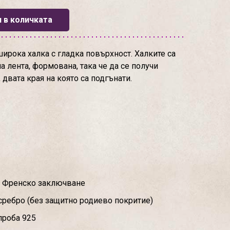
 в количката
ирока халка с гладка повърхност. Халките са
а лента, формована, така че да се получи
двата края на която са подгънати.
с Френско заключване
сребро (без защитно родиево покритие)
проба 925