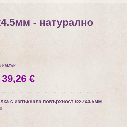
4.5мм - натурално
з камък
 39,26 €
лка с изпъкнала повърхност Ø27х4.5мм
о