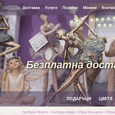
Доставки
Услуги
Полезно
Мнения
Контак
Безплатна доста
ПОДАРЪЦИ
ЦВЕТЯ
Сребърни бижута
»
Сребърни обеци
»
Обеци без камък
»
Обеци