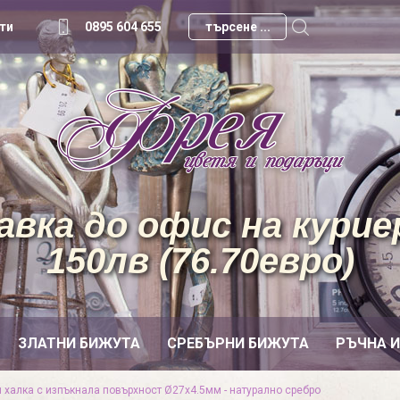
ти
0895 604 655
вка до офис на куриер
150лв (76.70евро)
ЗЛАТНИ БИЖУТА
СРЕБЪРНИ БИЖУТА
РЪЧНА 
 халка с изпъкнала повърхност Ø27х4.5мм - натурално сребро