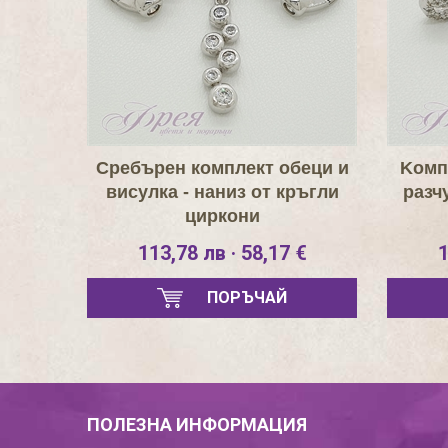
Сребърен комплект обеци и
Kомп
висулка - наниз от кръгли
разч
циркони
113,78 лв · 58,17 €
1
ПОРЪЧАЙ
ПОЛЕЗНА ИНФОРМАЦИЯ