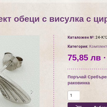
кт обеци с висулка с цир
Каталожен №:
24-К1
Категория:
Комплект
75,85 лв ·
Поръчай Сребърен
раковинка