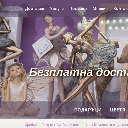
Доставки
Услуги
Полезно
Мнения
Контак
Безплатна доста
ПОДАРЪЦИ
ЦВЕТЯ
Сребърни бижута
»
Сребърни комплекти
»
Комплекти с циркон