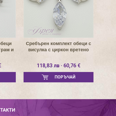
обеци
Сребърен комплект обеци с
грам и
висулка с циркон вретено
€
118,83 лв · 60,76 €
ПОРЪЧАЙ
ТАКТИ