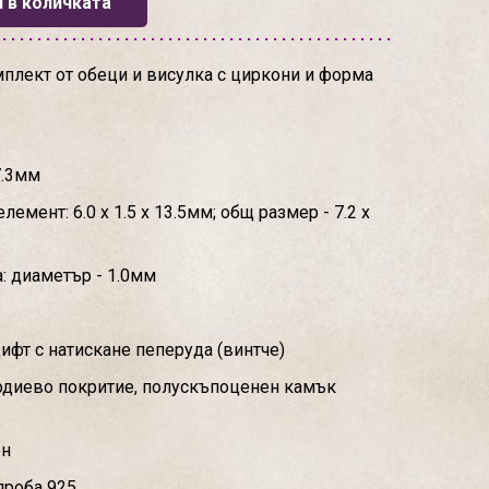
 в количката
плект от обеци и висулка с циркони и форма
17.3мм
емент: 6.0 х 1.5 х 13.5мм; общ размер - 7.2 х
: диаметър - 1.0мм
ифт с натискане пеперуда (винтче)
родиево покритие, полускъпоценен камък
ен
проба 925