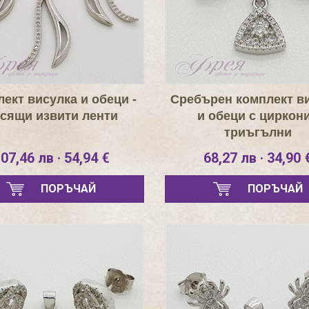
ект висулка и обеци -
Сребърен комплект в
сящи извити ленти
и обеци с циркони
триъгълни
07,46 лв · 54,94 €
68,27 лв · 34,90 
ПОРЪЧАЙ
ПОРЪЧАЙ