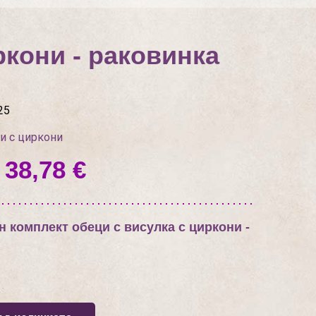
кони - раковинка
25
и с циркони
 38,78 €
 комплект обеци с висулка с циркони -