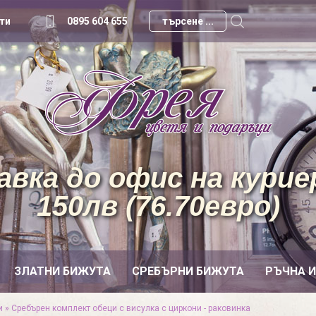
ти
0895 604 655
вка до офис на куриер
150лв (76.70евро)
ЗЛАТНИ БИЖУТА
СРЕБЪРНИ БИЖУТА
РЪЧНА 
и
»
Сребърен комплект обеци с висулка с циркони - раковинка