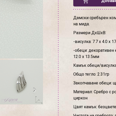
Добави
Дамски сребърен ком
на мида.
Размери ДхШхВ:
-висулка: 7.7 х 4.0 х 
-обеци: декоративен ел
12.0 х 13.5мм
Камък обеци/висулка
Общо тегло: 2.31гр
Закопчаване обеци: щ
Материал: Сребро с 
циркон
Цвят камък: безцвет
Чистота на среброто: 