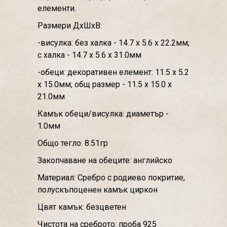
елементи.
Размери ДхШхВ:
-висулка: без халка - 14.7 х 5.6 х 22.2мм;
с халка - 14.7 х 5.6 х 31.0мм
-обеци: декоративен елемент: 11.5 х 5.2
х 15.0мм; общ размер - 11.5 х 15.0 х
21.0мм
Камък обеци/висулка: диаметър -
1.0мм
Общо тегло: 8.51гр
Закопчаване на обеците: английско
Материал: Сребро с родиево покритие,
полускъпоценен камък циркон
Цвят камък: безцветен
Чистота на среброто: проба 925