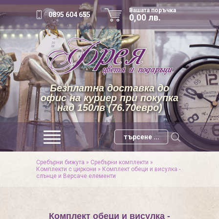
Вашата поръчка
0895 604 655
0,00 лв.
Безплатна доставка до
офис на куриер при покупка
над 150лв (76.70евро)
Сребърни бижута
»
Сребърни комплекти
»
Комплекти с циркони
»
Комплект обеци и висулка -
слънце и Версаче елементи
Комплект обеци и висулка -