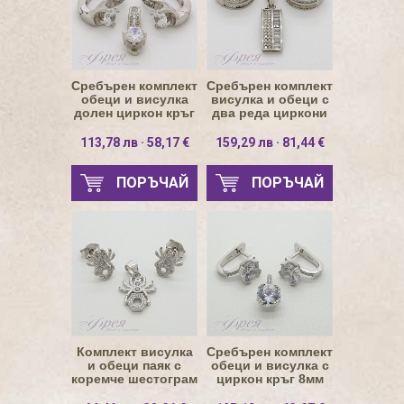
Сребърен комплект
Сребърен комплект
обеци и висулка
висулка и обеци с
долен циркон кръг
два реда циркони
5мм
113,78 лв · 58,17 €
159,29 лв · 81,44 €
ПОРЪЧАЙ
ПОРЪЧАЙ
Комплект висулка
Сребърен комплект
и обеци паяк с
обеци и висулка с
коремче шестограм
циркон кръг 8мм
и ред циркони