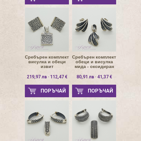
Сребърен комплект
Сребърен комплект
висулка и обеци
обеци и висулка
извит
мида - оксидиран
правоъгълник
219,97 лв · 112,47 €
80,91 лв · 41,37 €
ПОРЪЧАЙ
ПОРЪЧАЙ