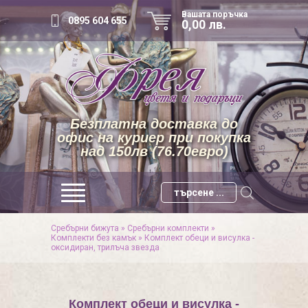
Вашата поръчка
0895 604 655
0,00 лв.
Безплатна доставка до
офис на куриер при покупка
над 150лв (76.70евро)
Сребърни бижута
»
Сребърни комплекти
»
Комплекти без камък
»
Комплект обеци и висулка -
оксидиран, трилъча звезда
Комплект обеци и висулка -