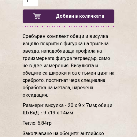
Добави в количката
Сребърен комплект обеци и висулка
изцяло покрити с фигурка на трилъча
звезда, наподобяваща профила на
триизмерната фигура тетраедър, само
че в две измерения. Висулката и
обеците са широки и са с тъмен цвят на
среброто, постигнат черз специална
обработка на метала, наречена
оксидация.
Размери: висулка - 20 х 9 х 7мм; обеци
ШхВхД - 9 х19 х 14мм
Тегло: 6.84гр
Закопчаване на обеците: английско