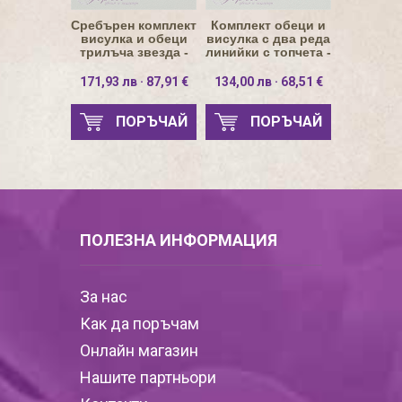
Сребърен комплект
Комплект обеци и
висулка и обеци
висулка с два реда
трилъча звезда -
линийки с топчета -
оксидиран
оксидиран
171,93 лв · 87,91 €
134,00 лв · 68,51 €
ПОРЪЧАЙ
ПОРЪЧАЙ
ПОЛЕЗНА ИНФОРМАЦИЯ
За нас
Как да поръчам
Онлайн магазин
Нашите партньори