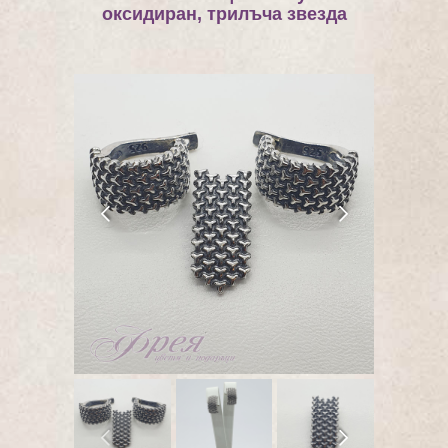
оксидиран, трилъча звезда