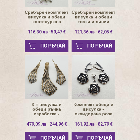
Сребърен комплект
Сребърен комплект
висулка и обеци
висулка и обеци
костенурка с
точки и линии
подвижни крака
116,30 лв · 59,47 €
121,36 лв · 62,05 €
ПОРЪЧАЙ
ПОРЪЧАЙ
К-т висулка и
Комплект обеци и
обеци ръчна
висулка -
изработка -
оксидирана роза
лъкатушещи линии
Ø1.4см
479,09 лв · 244,96 €
161,92 лв · 82,79 €
ПОРЪЧАЙ
ПОРЪЧАЙ