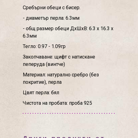
Сребърни обеци с бисер.
- диаметър перла: 6.3мм
- общ размер обеци ДхШхВ: 6.3 х 16.3 х
6.3мм
Тегло: 0.97 - 1.09гр
Закопчаване: щифт с натискане
пеперуда (винтче)
Материал: натурално сребро (без
покритие), перла
Цвят перла: бял
Чистота на пробата: проба 925