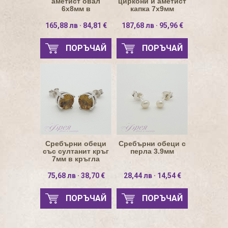
аметист овал
циркони и аметист
6х8мм в
капка 7х9мм
капковидна рамка
от циркони
165,88 лв · 84,81 €
187,68 лв · 95,96 €
ПОРЪЧАЙ
ПОРЪЧАЙ
Сребърни обеци
Сребърни обеци с
със султанит кръг
перла 3.9мм
7мм в кръгла
основа
75,68 лв · 38,70 €
28,44 лв · 14,54 €
ПОРЪЧАЙ
ПОРЪЧАЙ