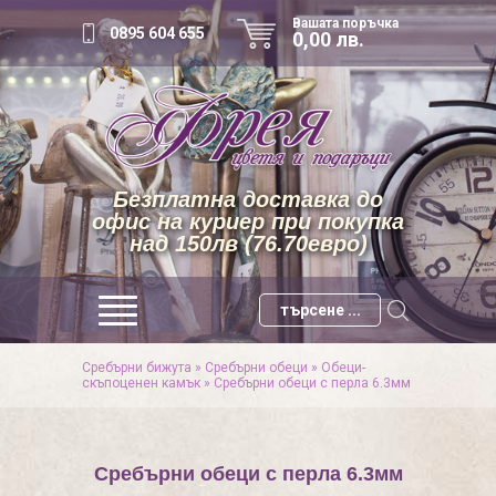
Вашата поръчка
0895 604 655
0,00 лв.
Безплатна доставка до
офис на куриер при покупка
над 150лв (76.70евро)
Сребърни бижута
»
Сребърни обеци
»
Обеци-
скъпоценен камък
»
Сребърни обеци с перла 6.3мм
Сребърни обеци с перла 6.3мм