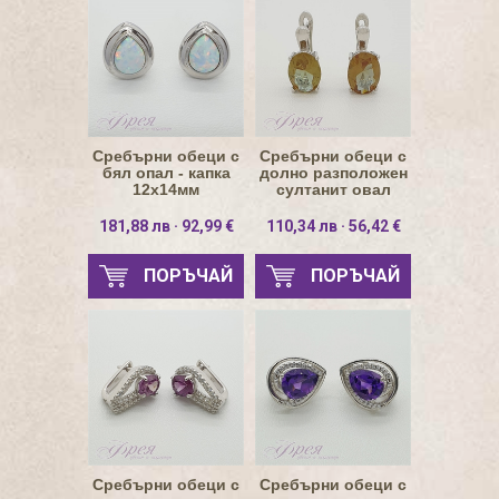
Сребърни обеци с
Сребърни обеци с
бял опал - капка
долно разположен
12х14мм
султанит овал
9х7мм
181,88 лв · 92,99 €
110,34 лв · 56,42 €
ПОРЪЧАЙ
ПОРЪЧАЙ
Сребърни обеци с
Сребърни обеци с