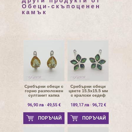
Други продукти от
Обеци-скъпоценен
камък
Сребърни обеци с
Сребърни обеци
горно разположен
цвете 15.5х15.5 мм
султанит капка
с кралски седеф
9х8мм
96,90 лв · 49,55 €
189,17 лв · 96,72 €
ПОРЪЧАЙ
ПОРЪЧАЙ