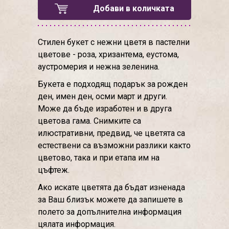
Добави в количката
Стилен букет с нежни цветя в пастелни
цветове - роза, хризантема, еустома,
аустромерия и нежна зеленина.
Букета е подходящ подарък за рожден
ден, имен ден, осми март и други.
Може да бъде изработен и в друга
цветова гама. Снимките са
илюстративни, предвид, че цветята са
естествени са възможни разлики както
цветово, така и при етапа им на
цъфтеж.
Ако искате цветята да бъдат изненада
за Ваш близък можете да запишете в
полето за допълнителна информация
цялата информация.