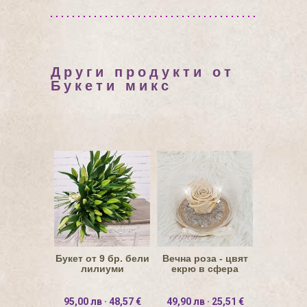
Други продукти от
Букети микс
Букет от 9 бр. бели
Вечна роза - цвят
лилиуми
екрю в сфера
95,00 лв · 48,57 €
49,90 лв · 25,51 €