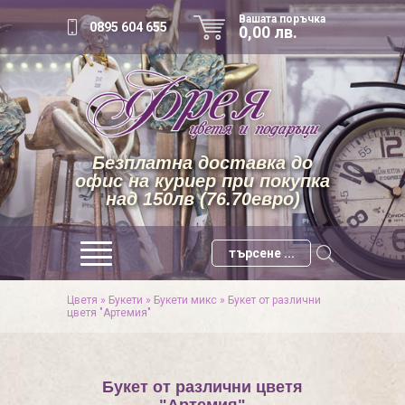
Вашата поръчка
0895 604 655
0,00 лв.
Безплатна доставка до
офис на куриер при покупка
над 150лв (76.70евро)
Цветя
»
Букети
»
Букети микс
»
Букет от различни
цветя "Артемия"
Букет от различни цветя