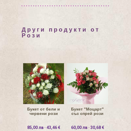
Други продукти от
Рози
Букет от бели и
Букет "Моцарт"
червени рози
със спрей рози
85,00 лв · 43,46 €
60,00 лв · 30,68 €