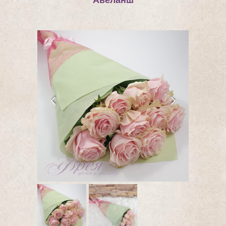
Авеланш