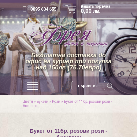
Вашата поръчка
0895 604 655
0,00 лв.
Безплатна доставка до
офис на куриер при покупка
над 150лв (76.70евро)
Цветя
»
Букети
»
Рози
»
Букет от 11бр. розови рози -
Авеланш
Букет от 11бр. розови рози -