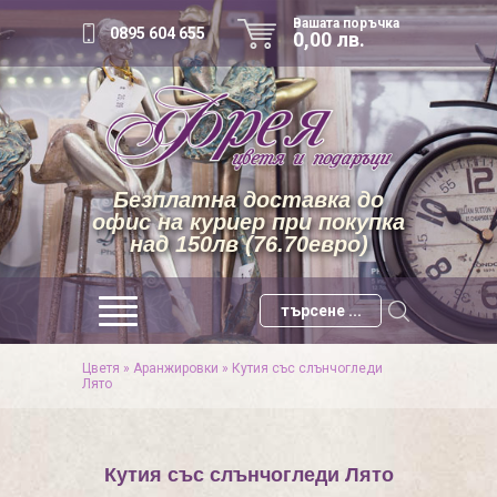
Вашата поръчка
0895 604 655
0,00 лв.
Безплатна доставка до
офис на куриер при покупка
над 150лв (76.70евро)
Цветя
»
Аранжировки
»
Кутия със слънчогледи
Лято
Кутия със слънчогледи Лято