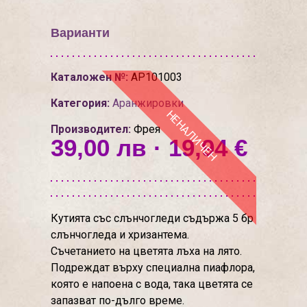
Варианти
Каталожен №:
АР101003
Категория:
Аранжировки
НЕНАЛИЧЕН
Производител:
Фрея
39,00 лв · 19,94 €
Кутията със слънчогледи съдържа 5 бр
слънчогледа и хризантема.
Съчетанието на цветята лъха на лято.
Подреждат върху специална пиафлора,
която е напоена с вода, така цветята се
запазват по-дълго време.