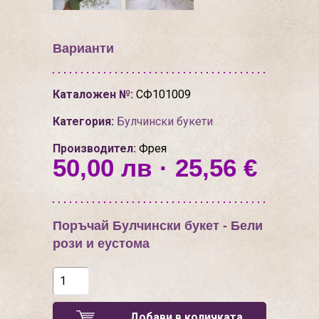
Варианти
Каталожен №:
СФ101009
Категория:
Булчински букети
Производител:
Фрея
50,00 лв · 25,56 €
Поръчай Булчински букет - Бели
рози и еустома
Добави в количката