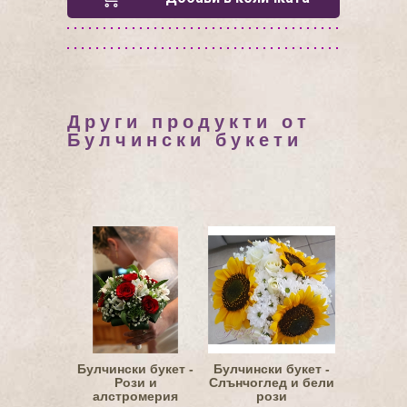
Други продукти от
Булчински букети
Булчински букет -
Булчински букет -
Рози и
Слънчоглед и бели
алстромерия
рози