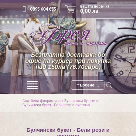
Вашата поръчка
0895 604 655
0,00 лв.
Безплатна доставка до
офис на куриер при покупка
над 150лв (76.70евро)
Сватбена флористика
»
Булчински букети
»
Булчински букет - Бели рози и еустома
Булчински букет - Бели рози и