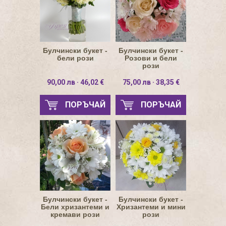
Булчински букет -
Булчински букет -
бели рози
Розови и бели
рози
90,00 лв · 46,02 €
75,00 лв · 38,35 €
ПОРЪЧАЙ
ПОРЪЧАЙ
Булчински букет -
Булчински букет -
Бели хризантеми и
Хризантеми и мини
кремави рози
рози