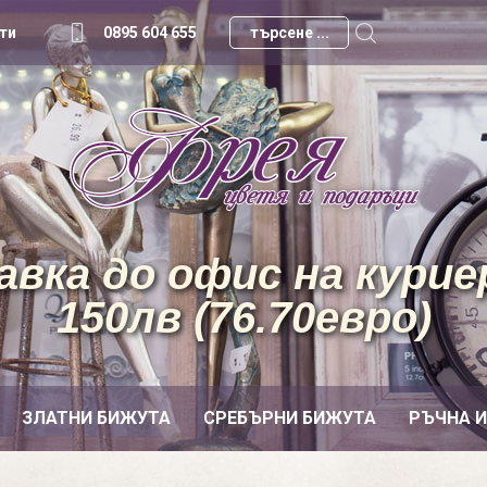
ти
0895 604 655
вка до офис на куриер
150лв (76.70евро)
ЗЛАТНИ БИЖУТА
СРЕБЪРНИ БИЖУТА
РЪЧНА 