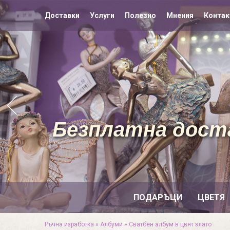
Доставки
Услуги
Полезно
Мнения
Контак
Безплатна доста
ПОДАРЪЦИ
ЦВЕТЯ
Ръчна изработка
»
Албуми
»
Сватбен албум в цвят злато