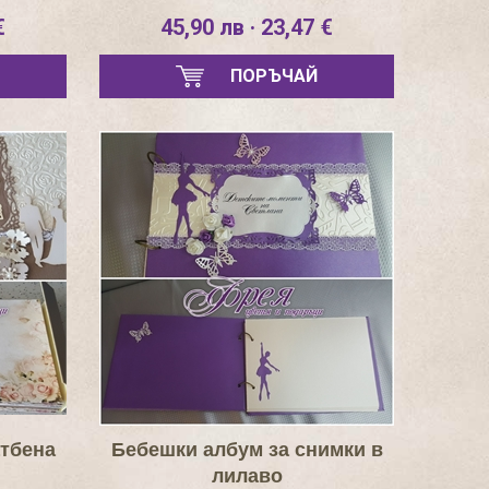
€
45,90 лв · 23,47 €
ПОРЪЧАЙ
атбена
Бебешки албум за снимки в
лилаво