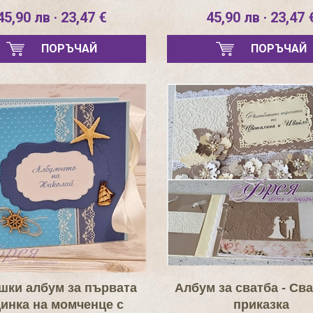
45,90 лв · 23,47 €
45,90 лв · 23,47 
ПОРЪЧАЙ
ПОРЪЧАЙ
шки албум за първата
Албум за сватба - Св
динка на момченце с
приказка