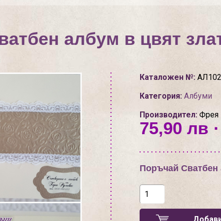
ватбен албум в цвят зла
Каталожен №:
АЛ102
Категория:
Албуми
Производител:
Фрея
75,90 лв ·
Поръчай Сватбен 
Добави