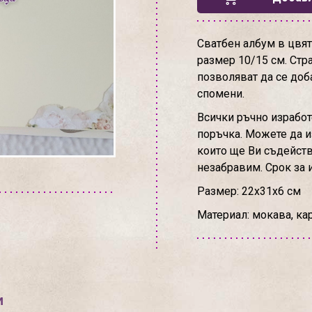
Сватбен албум в цвят 
размер 10/15 см. Стра
позволяват да се доб
спомени.
Всички ръчно изработ
поръчка. Можете да и
които ще Ви съдейств
незабравим. Срок за и
Размер: 22х31х6 см
Материал: мокава, ка
и