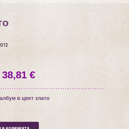
то
012
 38,81 €
албум в цвят злато
 в количката