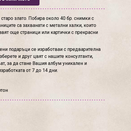
старо злато. Побира около 40 бр. снимки с
ниците са захванати с метални халки, които
авят още страници или картички с прекрасни
ени подаръци се изработваи с предварителна
зберете и друг цвят с нашите консултанти,
ат, за да стане Вашия албум уникален и
зработката от 7 до 14 дни.
ртон