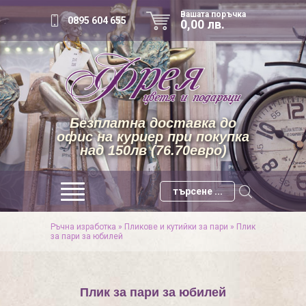
Вашата поръчка
0895 604 655
0,00 лв.
Безплатна доставка до
офис на куриер при покупка
над 150лв (76.70евро)
Ръчна изработка
»
Пликове и кутийки за пари
»
Плик
за пари за юбилей
Плик за пари за юбилей