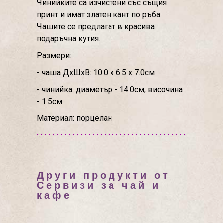
Чинийките са изчистени със същия
принт и имат златен кант по ръба.
Чашите се предлагат в красива
подаръчна кутия.
Размери:
- чаша ДхШхВ: 10.0 х 6.5 х 7.0см
- чинийка: диаметър - 14.0см; височина
- 1.5см
Материал: порцелан
Други продукти от
Сервизи за чай и
кафе