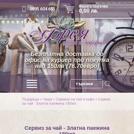
Вашата поръчка
0895 604 655
0,00 лв.
Безплатна доставка до
офис на куриер при покупка
над 150лв (76.70евро)
Подаръци
»
Чаши
»
Сервизи за чай и кафе
»
Сервиз
за чай - Златна паежина 180мл
Сервиз за чай - Златна паежина