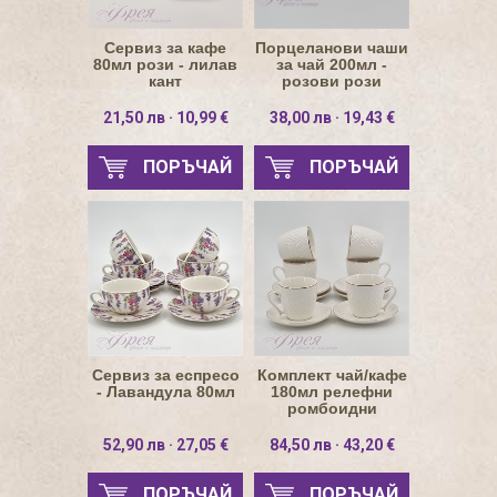
Сервиз за кафе
Порцеланови чаши
80мл рози - лилав
за чай 200мл -
кант
розови рози
21,50 лв · 10,99 €
38,00 лв · 19,43 €
ПОРЪЧАЙ
ПОРЪЧАЙ
Сервиз за еспресо
Комплект чай/кафе
- Лавандула 80мл
180мл релефни
ромбоидни
елементи и златен
кант
52,90 лв · 27,05 €
84,50 лв · 43,20 €
ПОРЪЧАЙ
ПОРЪЧАЙ