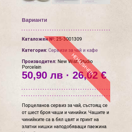
Варианти
Каталожен №:
25-3001309
Категория:
Сервизи за чай и кафе
НЕНАЛИЧЕН
Производител:
New Wish Studio
Porcelain
50,90 лв · 26,02 €
Порцеланов сервиз за чай, състоящ се
от шест броя чаши и чинийки. Чашите и
чинийките са в бял цвят и принт на
златни нишки наподобяващи паежина.