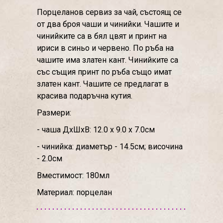
Порцеланов сервиз за чай, състоящ се
от два броя чаши и чинийки. Чашите и
чинийките са в бял цвят и принт на
ириси в синьо и червено. По ръба на
чашите има златен кант. Чинийките са
със същия принт по ръба също имат
златен кант. Чашите се предлагат в
красива подаръчна кутия.
Размери:
- чаша ДхШхВ: 12.0 х 9.0 х 7.0см
- чинийка: диаметър - 14.5см; височина
- 2.0см
Вместимост: 180мл
Материал: порцелан