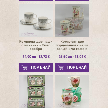
Комплект две чаши
Комплект две
с чинийки - Сиво
порцеланови чаши
сребро
за чай или кафе в
луксозна кутия
24,90 лв · 12,73 €
25,50 лв · 13,04 €
ПОРЪЧАЙ
ПОРЪЧАЙ