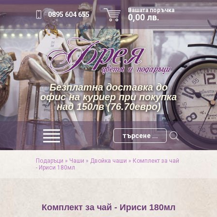
Вашата поръчка
0895 604 655
0,00 лв.
Безплатна доставка до
офис на куриер при покупка
над 150лв (76.70евро)
Подаръци
»
Чаши
»
Двойкa чаши
»
Комплект за чай
- Ириси 180мл
Комплект за чай - Ириси 180мл