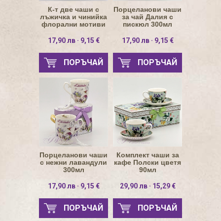
К-т две чаши с
Порцеланови чаши
лъжичка и чинийка
за чай Далия с
флорални мотиви
пискюл 300мл
17,90 лв · 9,15 €
17,90 лв · 9,15 €
ПОРЪЧАЙ
ПОРЪЧАЙ
Порцеланови чаши
Комплект чаши за
с нежни лавандули
кафе Полски цветя
300мл
90мл
17,90 лв · 9,15 €
29,90 лв · 15,29 €
ПОРЪЧАЙ
ПОРЪЧАЙ