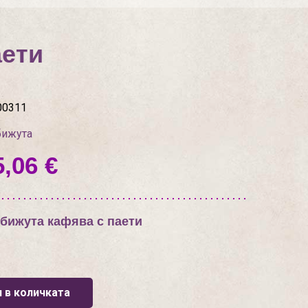
аети
00311
бижута
5,06 €
 бижута кафява с паети
 в количката