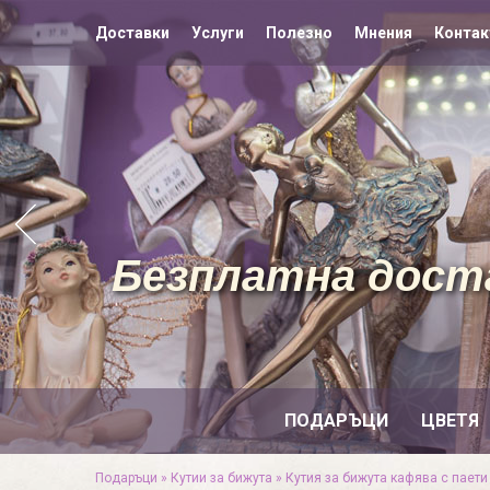
Доставки
Услуги
Полезно
Мнения
Контак
Безплатна доста
ПОДАРЪЦИ
ЦВЕТЯ
Подаръци
»
Кутии за бижута
»
Кутия за бижута кафява с паети