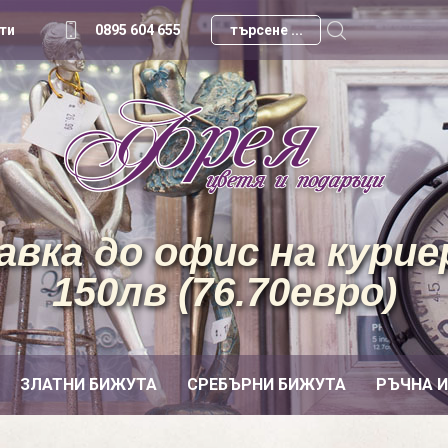
ти
0895 604 655
вка до офис на куриер
150лв (76.70евро)
ЗЛАТНИ БИЖУТА
СРЕБЪРНИ БИЖУТА
РЪЧНА 