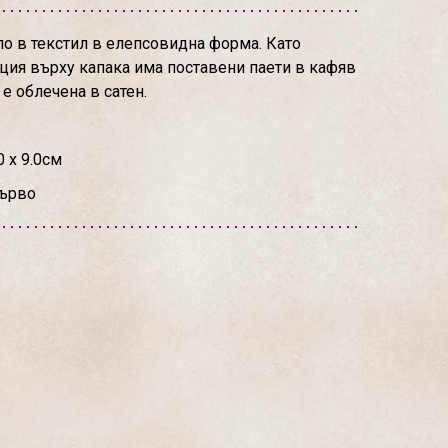
ло в текстил в елепсовидна форма. Като
ия върху капака има поставени паети в кафяв
 е облечена в сатен.
0 х 9.0см
дърво