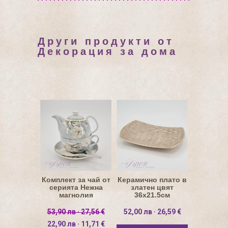
Други продукти от
Декорация за дома
Комплект за чай от
Керамично плато в
серията Нежна
златен цвят
магнолия
36х21.5см
53,90 лв · 27,56 €
52,00 лв · 26,59 €
22,90 лв · 11,71 €