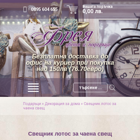
Вашата поръчка
0895 604 655
0,00 лв.
Безплатна доставка до
офис на куриер при покупка
над 150лв (76.70евро)
Подаръци
»
Декорация за дома
»
Свещник лотос за
чаена свещ
Свещник лотос за чаена свещ