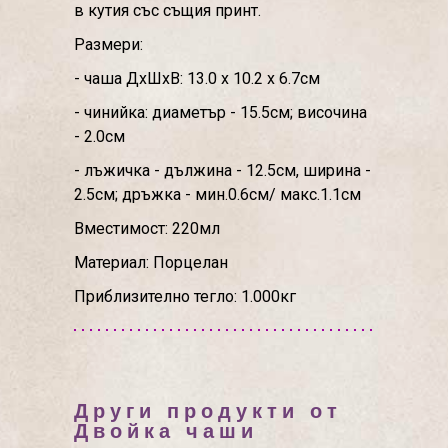
в кутия със същия принт.
Размери:
- чаша ДхШхВ: 13.0 x 10.2 x 6.7см
- чинийка: диаметър - 15.5см; височина
- 2.0см
- лъжичка - дължина - 12.5см, ширина -
2.5см; дръжка - мин.0.6см/ макс.1.1см
Вместимост: 220мл
Материал: Порцелан
Приблизително тегло: 1.000кг
Други продукти от
Двойкa чаши