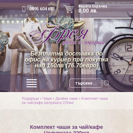
Вашата поръчка
0895 604 655
0,00 лв.
Безплатна доставка до
офис на куриер при покупка
над 150лв (76.70евро)
Подаръци
»
Чаши
»
Двойкa чаши
»
Комплект чаши
за чай/кафе Целувката 220мл
Комплект чаши за чай/кафе