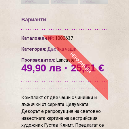
Варианти
Каталожен №:
1000637
Категория:
Двойкa чаши
НЕНАЛИЧЕН
Производител:
Lancaster
49,90 лв · 25,51 €
Комплект от две чаши с чинийки и
лъжички от серията Целувката.
Декорът е репродукция на световно
известната картина на австрийския
художник Густав Климт. Предлагат се