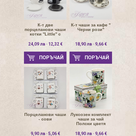
К-т две
К-т чаши за кафе "
порцеланови чаши
Черни рози"
котки ''Little'' с
капаче и лъжичка
24,09 лв · 12,32 €
18,90 лв · 9,66 €
ПОРЪЧАЙ
ПОРЪЧАЙ
Порцеланови чаши
Луксозен комплект
- сови
чаши за чай
Полски цветя
200мл
9,90 лв · 5,06 €
18,90 лв · 9,66 €