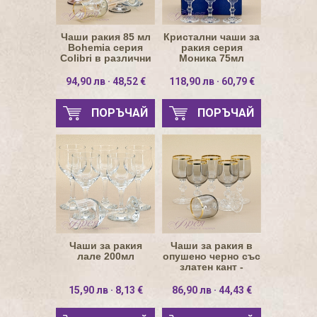
Чаши ракия 85 мл
Кристални чаши за
Bohemia серия
ракия серия
Colibri в различни
Моника 75мл
цветове
94,90 лв · 48,52 €
118,90 лв · 60,79 €
ПОРЪЧАЙ
ПОРЪЧАЙ
Чаши за ракия
Чаши за ракия в
лале 200мл
опушено черно със
златен кант -
Claudia 90 мл
15,90 лв · 8,13 €
86,90 лв · 44,43 €