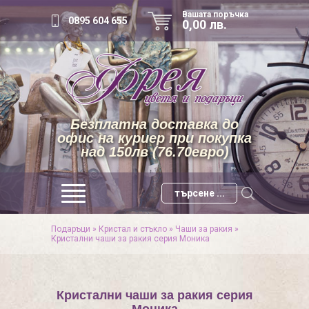
Вашата поръчка
0895 604 655
0,00 лв.
Безплатна доставка до
офис на куриер при покупка
над 150лв (76.70евро)
Подаръци
»
Кристал и стъкло
»
Чаши за ракия
»
Кристални чаши за ракия серия Моника
Кристални чаши за ракия серия